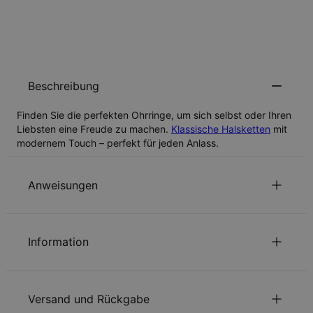
BENACHRICHTIGEN SIE MICH
Beschreibung
Finden Sie die perfekten Ohrringe, um sich selbst oder Ihren
Liebsten eine Freude zu machen.
Klassische Halsketten
mit
modernem Touch – perfekt für jeden Anlass.
Anweisungen
Nachhaltigkeit im Mittelpunkt
Information
Unsere Welt liegt uns sehr am Herzen. Das zeigen wir in jeder
unserer Entscheidungen – von der Verwendung
ID:
110-12-4450-78
umweltfreundlicher Materialien bis hin zu nachhaltigen
Größenangaben
13.49mm x 5486.4mm
Produktionsprozessen. Lesen Sie über die positiven
Versand und Rückgabe
Steintyp
Zirkonia-Geburtsstein
Auswirkungen unserer
Nachhaltigkeitspraktiken
.