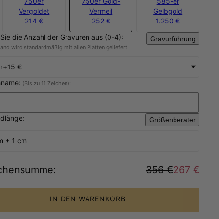
750er
750er Gold-
585-er
Vergoldet
Vermeil
Gelbgold
214 €
252 €
1.250 €
Sie die Anzahl der Gravuren aus (0-4):
Gravurführung
nd wird standardmäßig mit allen Platten geliefert
r
+
15 €
hname:
(Bis zu 11 Zeichen):
dlänge:
Größenberater
m + 1 cm
chensumme
:
356 €
267 €
IN DEN WARENKORB