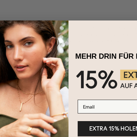
mband für Herren - Ihre persönliche Geschichte elegant getragen. En
re geschätzten Verbindungen. Dieses Armband ist eine greifbare Er
ngsvollen Accessoire oder einem herzlichen Geschenk wird.
stellt aus Gold-Vermeil
lsketten
mit modernem Touch – perfekt für jeden Anlass.
MEHR DRIN FÜR 
Email
EXTRA 15% HOLE