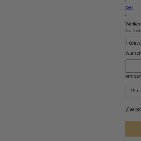
925er
Sterlingsilber
214 €
Wählen 
Das Armba
1 Gravu
Wunsc
Armban
19 c
Zwis