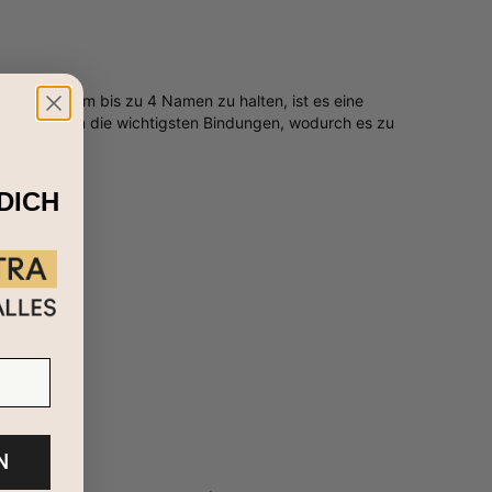
tworfen, um bis zu 4 Namen zu halten, ist es eine
innerung an die wichtigsten Bindungen, wodurch es zu
DICH
N