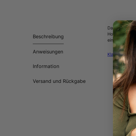
Das Cosmos Ar
Hommage an Ih
Beschreibung
einem bedeutu
Herge
Anweisungen
Klassische Ha
Information
Versand und Rückgabe