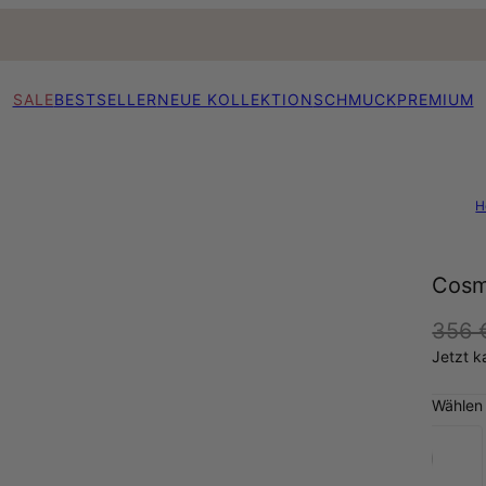
SALE
BESTSELLER
NEUE KOLLEKTION
SCHMUCK
PREMIUM
H
Cosm
356 
Jetzt k
Wählen 