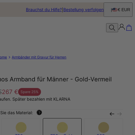
Brauchst du Hilfe?
Bestellung verfolgen
€ EUR
ome
Armbänder mit Gravur für Herren
os Armband für Männer - Gold-Vermeil
€
267 €
Spare
25
%
aufen. Später bezahlen mit KLARNA
Sie das Material:
?