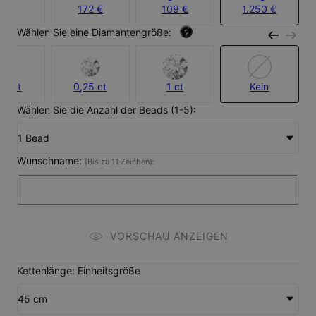
172 €
109 €
1.250 €
Wählen Sie eine Diamantengröße:
?
10 ct
0,25 ct
1 ct
Kein
Wählen Sie die Anzahl der Beads (1-5):
1 Bead
Wunschname:
(Bis zu 11 Zeichen):
VORSCHAU ANZEIGEN
Kettenlänge: Einheitsgröße
45 cm