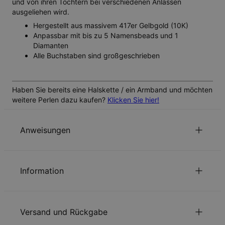
und von ihren Töchtern bei verschiedenen Anlässen
ausgeliehen wird.
Hergestellt aus massivem 417er Gelbgold (10K)
Anpassbar mit bis zu 5 Namensbeads und 1
Diamanten
Alle Buchstaben sind großgeschrieben
Haben Sie bereits eine Halskette / ein Armband und möchten
weitere Perlen dazu kaufen?
Klicken Sie hier!
Anweisungen
Nachhaltigkeit im Mittelpunkt
Information
Unsere Welt liegt uns sehr am Herzen. Das zeigen wir in jeder
unserer Entscheidungen – von der Verwendung
ID:
110-01-3206-20
umweltfreundlicher Materialien bis hin zu nachhaltigen
Kettentyp
Kabelkette
Produktionsprozessen. Lesen Sie über die positiven
Versand und Rückgabe
Kettenlänge
Einheitsgröße - 45 cm
Auswirkungen unserer
Nachhaltigkeitspraktiken
.
Größe des Anhängers
28.5mm x 28.5mm