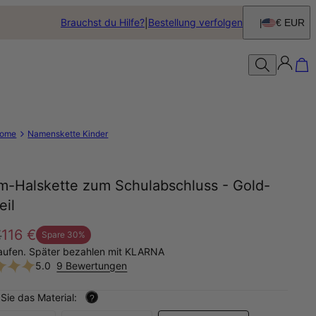
Brauchst du Hilfe?
Bestellung verfolgen
€ EUR
ome
Namenskette Kinder
m-Halskette zum Schulabschluss - Gold-
eil
€
116 €
Spare
30
%
aufen. Später bezahlen mit KLARNA
5.0
9 Bewertungen
Sie das Material:
?