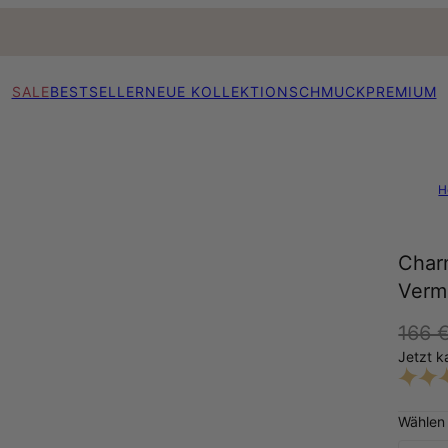
SALE
BESTSELLER
NEUE KOLLEKTION
SCHMUCK
PREMIUM
H
Char
Verm
166 
Jetzt k
Wählen 