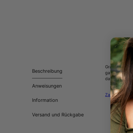
Gratulieren Si
Beschreibung
garantiert zu 
das sich mühel
Anweisungen
Zarte Halsket
Information
Versand und Rückgabe