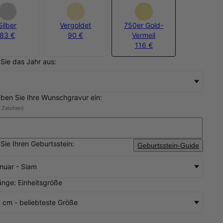
Silber
Vergoldet
750er Gold-
83 €
90 €
Vermeil
116 €
Sie das Jahr aus:
eben Sie Ihre Wunschgravur ein:
6 Zeichen)
Sie Ihren Geburtsstein:
Geburtsstein-Guide
nuar - Siam
änge: Einheitsgröße
 cm - beliebteste Größe