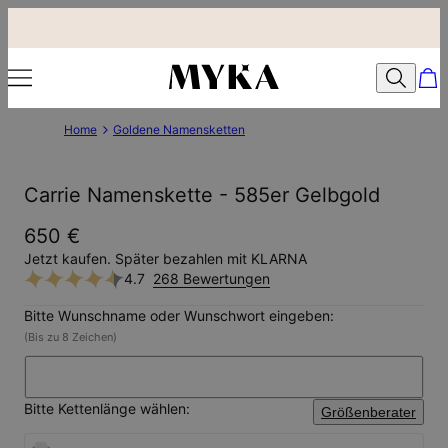
Home
Goldene Namensketten
Carrie Namenskette - 585er Gelbgold
650 €
Jetzt kaufen. Später bezahlen mit KLARNA
4.7
268 Bewertungen
Bitte Wunschname oder Wunschwort eingeben:
(Bis zu 8 Zeichen)
Bitte Kettenlänge wählen:
Größenberater