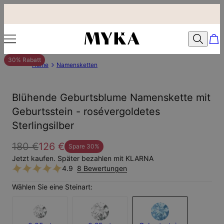
30% Rabatt
Home
Namensketten
Blühende Geburtsblume Namenskette mit
Geburtsstein - rosévergoldetes
Sterlingsilber
180 €
126 €
Spare
30
%
Jetzt kaufen. Später bezahlen mit KLARNA
4.9
8 Bewertungen
Wählen Sie eine Steinart: