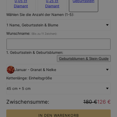
0,05 ct
0,25 ct
Geburtsstein
Diamant
Diamant
Wählen Sie die Anzahl der Namen (1-5):
1 Name, Geburtsstein & Blume
Wunschname:
(Bis zu 11 Zeichen):
1. Geburtsstein & Geburtsblumen:
Geburtsblumen & Stein-Guide
Januar - Granat & Nelke
Kettenlänge: Einheitsgröße
45 cm + 5 cm
Zwischensumme
:
180 €
126 €
IN DEN WARENKORB