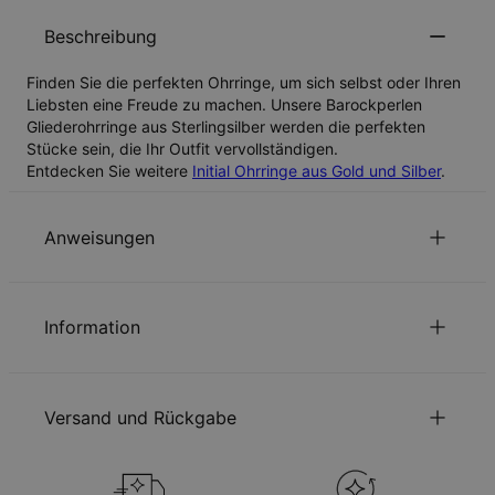
Beschreibung
Finden Sie die perfekten Ohrringe, um sich selbst oder Ihren
Liebsten eine Freude zu machen. Unsere Barockperlen
Gliederohrringe aus Sterlingsilber werden die perfekten
Stücke sein, die Ihr Outfit vervollständigen.
Entdecken Sie weitere
Initial Ohrringe aus Gold und Silber
.
Anweisungen
Nachhaltigkeit im Mittelpunkt
Information
Unsere Welt liegt uns sehr am Herzen. Das zeigen wir in jeder
unserer Entscheidungen – von der Verwendung
Anweisungen
umweltfreundlicher Materialien bis hin zu nachhaltigen
Nachhaltigkeit im Mittelpunkt
Produktionsprozessen. Lesen Sie über die positiven
Versand und Rückgabe
Auswirkungen unserer
Nachhaltigkeitspraktiken
.
Unsere Welt liegt uns sehr am Herzen. Das
zeigen wir in jeder unserer Entscheidungen
Sie können die Versandmethode, bevor Sie zur Kasse gehen,
Schmuckpflege
– von der Verwendung umweltfreundlicher
auswählen