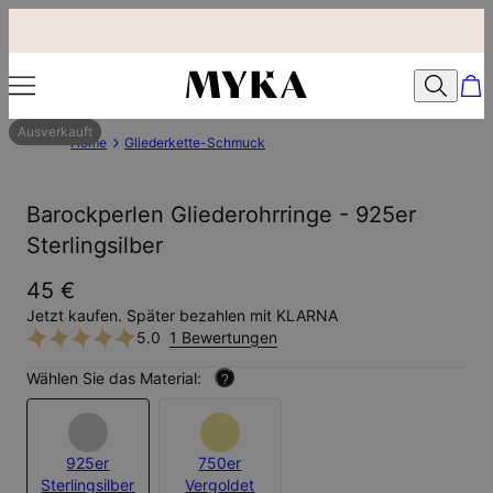
Ausverkauft
Home
Gliederkette-Schmuck
Barockperlen Gliederohrringe - 925er
Sterlingsilber
45 €
Jetzt kaufen. Später bezahlen mit KLARNA
5.0
1 Bewertungen
Wählen Sie das Material:
?
925er
750er
Sterlingsilber
Vergoldet