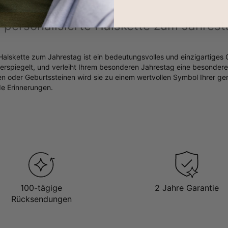
personalisierte Halskette zum Jahrest
 Halskette zum Jahrestag ist ein bedeutungsvolles und einzigartiges
derspiegelt, und verleiht Ihrem besonderen Jahrestag eine besondere
ren oder Geburtssteinen wird sie zu einem wertvollen Symbol Ihrer 
de Erinnerungen.
100-tägige
2 Jahre Garantie
Rücksendungen