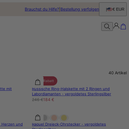
Brauchst du Hilfe?
Bestellung verfolgen
€ EUR
40
Artikel
25% Rabatt
tte mit
Russische Ring-Halskette mit 2 Ringen und
Labordiamanten - vergoldetes Sterlingsilber
246 €
184 €
n Herzen und
Raquel Dreieck-Ohrstecker - vergoldetes