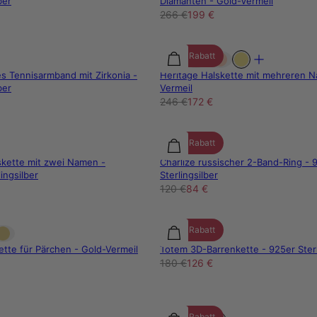
ber
Diamanten - Gold-Vermeil
266 €
199 €
30% Rabatt
es Tennisarmband mit Zirkonia -
Heritage Halskette mit mehreren 
ber
Vermeil
246 €
172 €
30% Rabatt
skette mit zwei Namen -
Charlize russischer 2-Band-Ring - 
ingsilber
Sterlingsilber
120 €
84 €
30% Rabatt
tte für Pärchen - Gold-Vermeil
Totem 3D-Barrenkette - 925er Sterl
180 €
126 €
30% Rabatt