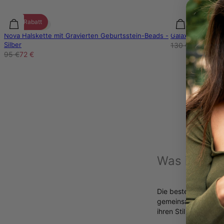
25% Rabatt
30% Rabatt
Nova Halskette mit Gravierten Geburtsstein-Beads -
Galaxy Halskette 
Silber
130 €
91 €
95 €
72 €
Was ist die
Die beste 1-Jahres-Ha
gemeinsamen Jahres
ihren Stil widerspie