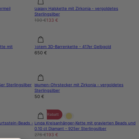
ermeil
Galaxy Halskette mit Zirkonia - vergoldetes
Sterlingsilber
190 €
133 €
tte mit
Totem 3D-Barrenkette - 417er Gelbgold
650 €
r Sterlingsilber
Blumen-Ohrstecker mit Zirkonia - vergoldetes
Sterlingsilber
50 €
30% Rabatt
urtsstein-Beads -
Linda Kreisanhänger-Kette mit gravierten Beads und
0,10 ct Diamant - 925er Sterlingsilber
276 €
193 €