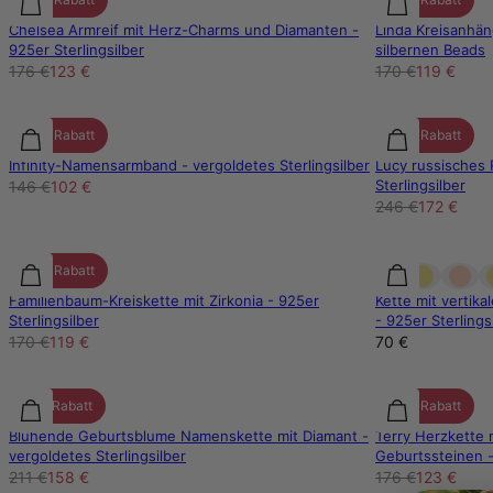
Chelsea Armreif mit Herz-Charms und Diamanten -
Linda Kreisanhän
925er Sterlingsilber
silbernen Beads
176 €
123 €
170 €
119 €
30% Rabatt
30% Rabatt
Infinity-Namensarmband - vergoldetes Sterlingsilber
Lucy russisches
Sterlingsilber
146 €
102 €
246 €
172 €
30% Rabatt
Familienbaum-Kreiskette mit Zirkonia - 925er
Kette mit verti
Sterlingsilber
- 925er Sterlings
170 €
119 €
70 €
25% Rabatt
30% Rabatt
Blühende Geburtsblume Namenskette mit Diamant -
Terry Herzkette 
vergoldetes Sterlingsilber
Geburtssteinen -
211 €
158 €
176 €
123 €