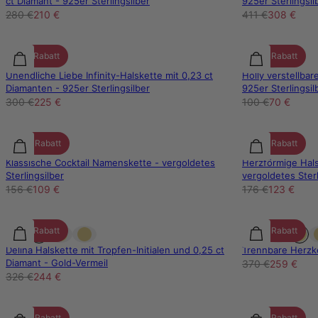
ct Diamant - 925er Sterlingsilber
925er Sterlingsil
280 €
210 €
411 €
308 €
25% Rabatt
30% Rabatt
Unendliche Liebe Infinity-Halskette mit 0,23 ct
Holly verstellbar
Diamanten - 925er Sterlingsilber
925er Sterlingsil
300 €
225 €
100 €
70 €
30% Rabatt
30% Rabatt
Klassische Cocktail Namenskette - vergoldetes
Herzförmige Hal
Sterlingsilber
vergoldetes Sterl
156 €
109 €
176 €
123 €
25% Rabatt
30% Rabatt
Delina Halskette mit Tropfen-Initialen und 0,25 ct
Trennbare Herzke
Diamant - Gold-Vermeil
370 €
259 €
326 €
244 €
30% Rabatt
30% Rabatt