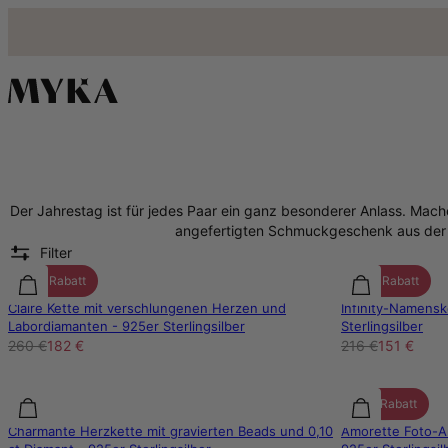
Der Jahrestag ist für jedes Paar ein ganz besonderer Anlass. Mache
angefertigten Schmuckgeschenk aus der 
Filter
30% Rabatt
30% Rabatt
Claire Kette mit verschlungenen Herzen und
Infinity-Namensk
Labordiamanten - 925er Sterlingsilber
Sterlingsilber
260 €
182 €
216 €
151 €
25% Rabatt
Charmante Herzkette mit gravierten Beads und 0,10
Amorette Foto-A