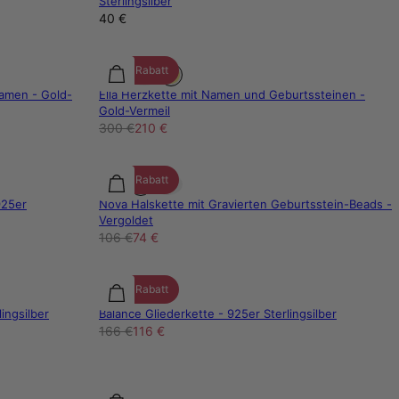
Sterlingsilber
40 €
30% Rabatt
Namen - Gold-
Ella Herzkette mit Namen und Geburtssteinen -
Gold-Vermeil
300 €
210 €
30% Rabatt
925er
Nova Halskette mit Gravierten Geburtsstein-Beads -
Vergoldet
106 €
74 €
30% Rabatt
ingsilber
Balance Gliederkette - 925er Sterlingsilber
166 €
116 €