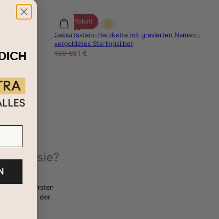
30% Rabatt
ettte mit
Geburtsstein-Herzkette mit gravierten Namen -
ingsilber
vergoldetes Sterlingsilber
130 €
91 €
DICH
um für sie?
N
Reise Ihres ersten
der Charme, der
.