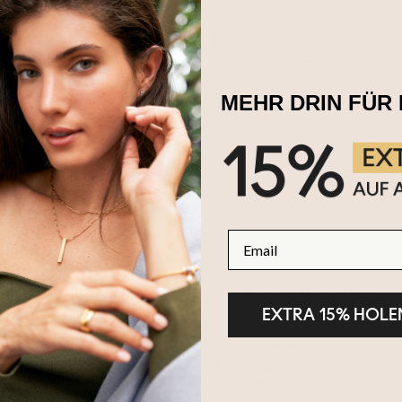
mit Zirkonia - Vergoldet
Zwei Herzen für immer Eins - Halsk
Geburtssteinen - vergoldetes Sterl
100 €
MEHR DRIN FÜR 
Gesehen 40 von 40
Email
 beste Halskette zum einjährigen Jubilä
EXTRA 15% HOLE
lskette für sie ist eine, die die Essenz Ihrer Liebe einfängt und die 
 symbolisiert. Suchen Sie nach einem aussagekräftigen Anhänger o
gelt und den Meilenstein Ihres ersten gemeinsamen Jahres hervorhebt