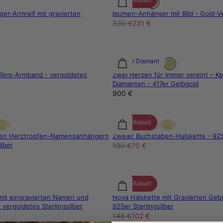
ger-Armreif mit gravierten
Blumen-Anhänger mit Bild - Gold-V
330 €
231 €
Labor Diamant
 Ring-Armband - vergoldetes
Zwei Herzen für immer vereint – Ke
Diamanten - 417er Gelbgold
900 €
30% Rabatt
kalen Herztropfen-Namensanhängern
Zweier Buchstaben-Halskette - 925e
ilber
100 €
70 €
30% Rabatt
mit eingravierten Namen und
Nova Halskette mit Gravierten Geb
 vergoldetes Sterlingsilber
925er Sterlingsilber
146 €
102 €