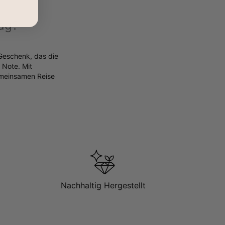
ag?
 Geschenk, das die
 Note. Mit
gemeinsamen Reise
Nachhaltig Hergestellt