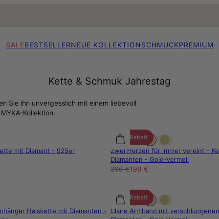
SALE
BESTSELLER
NEUE KOLLEKTION
SCHMUCK
PREMIUM
Kette & Schmuk Jahrestag
n Sie ihn unvergesslich mit einem liebevoll
MYKA-Kollektion.
25% Rabatt
ette mit Diamant - 925er
Zwei Herzen für immer vereint – Ke
Diamanten - Gold-Vermeil
266 €
199 €
25% Rabatt
nhänger Halskette mit Diamanten -
Claire Armband mit verschlungene