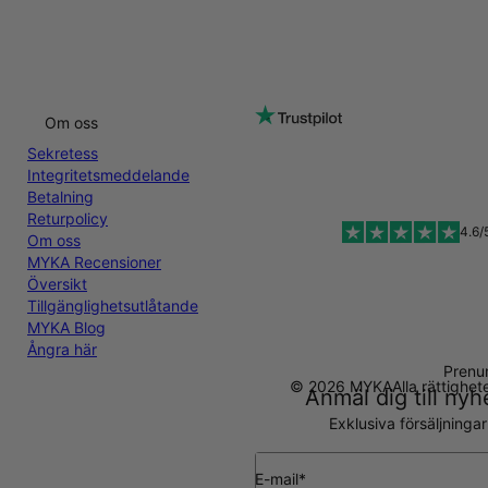
Om oss
Sekretess
Integritetsmeddelande
Betalning
Returpolicy
4.6/
Om oss
MYKA Recensioner
Översikt
Tillgänglighetsutlåtande
MYKA Blog
Ångra här
Prenu
© 2026 MYKA
Alla rättighe
Anmäl dig till ny
Exklusiva försäljninga
E-mail*