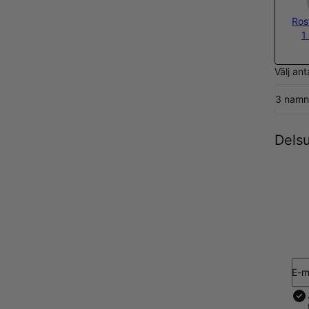
Rost
1
Välj an
3 nam
Dels
E-m