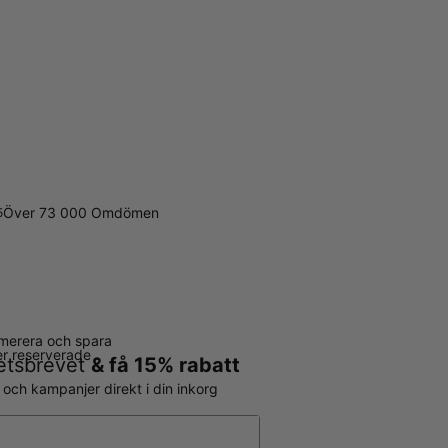
Över 73 000 Omdömen
5
merera och spara
ter reserverade
hetsbrevet
& få 15% rabatt
r och kampanjer direkt i din inkorg