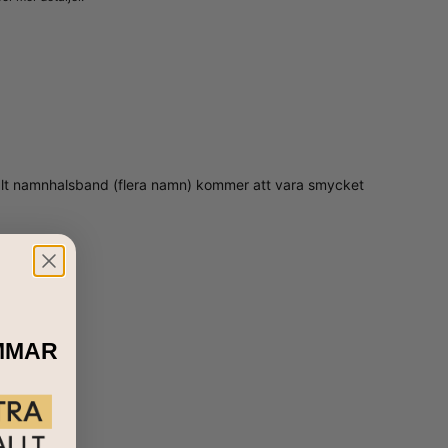
UPDATERA MIG
tikalt namnhalsband (flera namn) kommer att vara smycket
MMAR