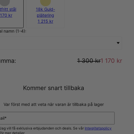
fritt stål
18k Guld-
 170 kr
plätering
1 215 kr
tal namn (1-4):
n
umma
:
1 300 kr
1 170 kr
Kommer snart tillbaka
Var först med att veta när varan är tillbaka på lager
ail*
Jag vill få exklusiva erbjudanden och deals. Se vår
Integritetspolicy
för mer detaljer.