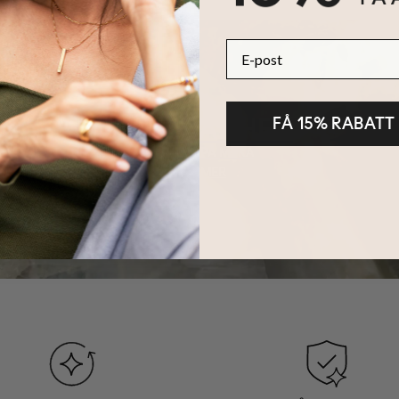
E-post
HÅLLBARHET
FÅ 15% RABATT
KÄRNAN PÅ MYKA
LÄS MER