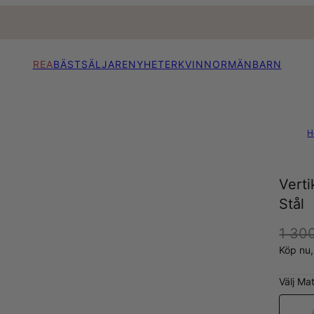
REA
BÄSTSÄLJARE
NYHETER
KVINNOR
MÄN
BARN
H
Verti
Stål
1 300
Köp nu
Välj Mat