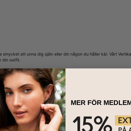
ta smycket att unna dig själv eller din någon du håller kär. Vårt Ver
din outfit.
MER FÖR MEDLE