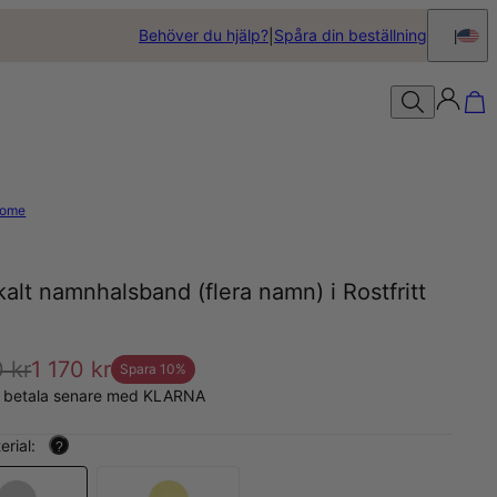
Behöver du hjälp?
Spåra din beställning
ome
kalt namnhalsband (flera namn) i Rostfritt
 kr
1 170 kr
Spara
10
%
, betala senare med KLARNA
erial:
?