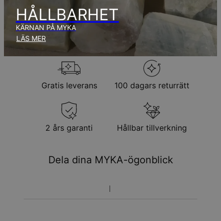
produktionstid.
HÅLLBARHET
KÄRNAN PÅ MYKA
Returpolicy
LÄS MER
Observera att personliga smycken är unika och endast kan
returneras för utbyte eller butikskredit
Gratis leverans
100 dagars returrätt
2 års garanti
Hållbar tillverkning
Dela dina MYKA-ögonblick