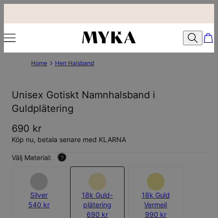
Home
Herr Halsband
Unisex Gotiskt Namnhalsband i
Guldplätering
690 kr
Köp nu, betala senare med KLARNA
Välj Material:
?
Silver
18k Guld-
18k Guld
540 kr
plätering
Vermeil
690 kr
990 kr