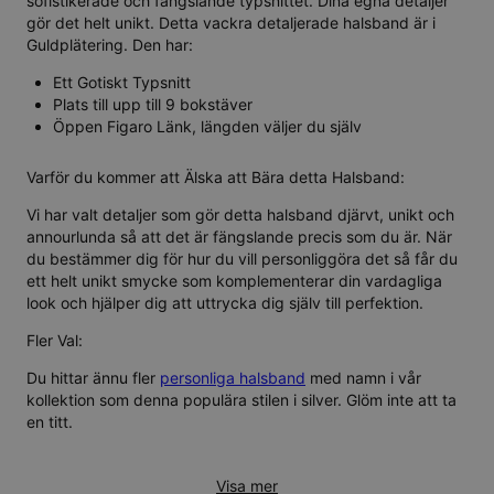
sofistikerade och fängslande typsnittet. Dina egna detaljer
gör det helt unikt. Detta vackra detaljerade halsband är i
Guldplätering. Den har:
Ett Gotiskt Typsnitt
Plats till upp till 9 bokstäver
Öppen Figaro Länk, längden väljer du själv
Varför du kommer att Älska att Bära detta Halsband:
Vi har valt detaljer som gör detta halsband djärvt, unikt och
annourlunda så att det är fängslande precis som du är. När
du bestämmer dig för hur du vill personliggöra det så får du
ett helt unikt smycke som komplementerar din vardagliga
look och hjälper dig att uttrycka dig själv till perfektion.
Fler Val:
Du hittar ännu fler
personliga halsband
med namn i vår
kollektion som denna populära stilen i
silver
. Glöm inte att ta
en titt.
Visa mer