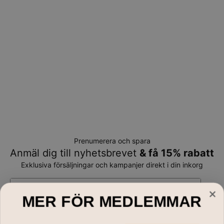
Prenumerera och spara
Anmäl dig till nyhetsbrevet
& få 15% rabatt
Exklusiva försäljningar och kampanjer direkt i din inkorg
E-mail*
MER FÖR MEDLEMMAR