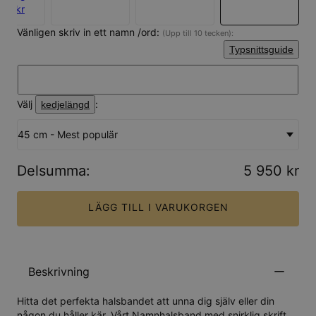
245 kr
Vänligen skriv in ett namn /ord:
(Upp till 10 tecken):
Typsnittsguide
Välj
:
kedjelängd
45 cm - Mest populär
Delsumma
:
5 950 kr
LÄGG TILL I VARUKORGEN
Beskrivning
Hitta det perfekta halsbandet att unna dig själv eller din
någon du håller kär. Vårt Namnhalsband med snirklig skrift