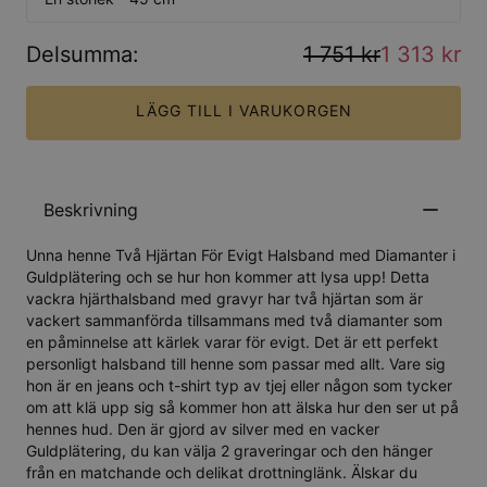
Delsumma
:
1 751 kr
1 313 kr
LÄGG TILL I VARUKORGEN
Beskrivning
Unna henne Två Hjärtan För Evigt Halsband med Diamanter i
Guldplätering och se hur hon kommer att lysa upp! Detta
vackra hjärthalsband med gravyr har två hjärtan som är
vackert sammanförda tillsammans med två diamanter som
en påminnelse att kärlek varar för evigt. Det är ett perfekt
personligt halsband till henne som passar med allt. Vare sig
hon är en jeans och t-shirt typ av tjej eller någon som tycker
om att klä upp sig så kommer hon att älska hur den ser ut på
hennes hud. Den är gjord av silver med en vacker
Guldplätering, du kan välja 2 graveringar och den hänger
från en matchande och delikat drottninglänk. Älskar du