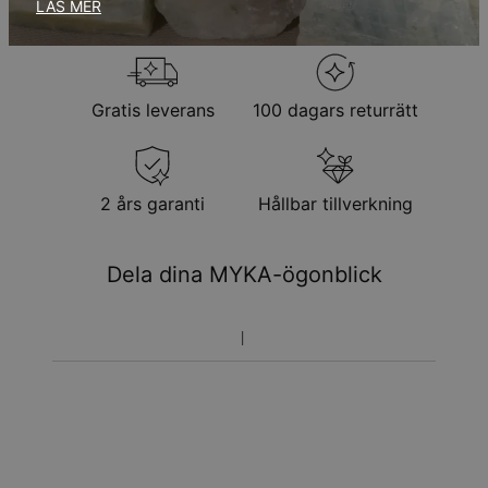
LÄS MER
Observera att personliga smycken är unika och endast kan
returneras för utbyte eller butikskredit
Gratis leverans
100 dagars returrätt
2 års garanti
Hållbar tillverkning
Dela dina MYKA-ögonblick