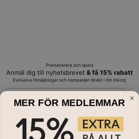
Prenumerera och spara
Anmäl dig till nyhetsbrevet
& få 15% rabatt
Exklusiva försäljningar och kampanjer direkt i din inkorg
E-mail*
MER FÖR MEDLEMMAR
Handla till
Halsband