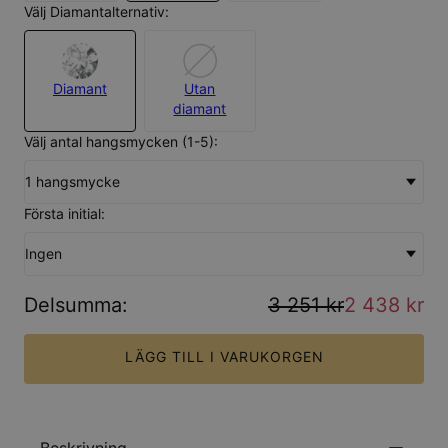
Välj Diamantalternativ:
Diamant
Utan
diamant
Välj antal hangsmycken (1-5):
1 hangsmycke
Första initial:
Ingen
Delsumma
:
3 251 kr
2 438 kr
LÄGG TILL I VARUKORGEN