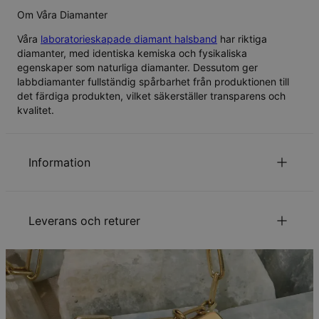
Om Våra Diamanter
Våra
laboratorieskapade diamant halsband
har riktiga
diamanter, med identiska kemiska och fysikaliska
egenskaper som naturliga diamanter. Dessutom ger
labbdiamanter fullständig spårbarhet från produktionen till
det färdiga produkten, vilket säkerställer transparens och
kvalitet.
Information
ID:
110-01-3482-91
Huvudmaterial
Ansvarsfullt framtagna material
Leverans och returer
Kedjetyp
Bubbelkedja
Kedjelängd
Färgglad 40+5 cm , Bubbla 45+5 cm
Mått på hängsmycke
0.68 x 0.68 cm
Din beställning kommer att skickas med följande
Typ av sten
Diamant
leveranssätt:
Klarhetsgrad
VS2-SI
Total karatvikt
0.10
Metod
Beräknat leveransdatum
Hypoallergenisk
Nickelfri
Få det senast