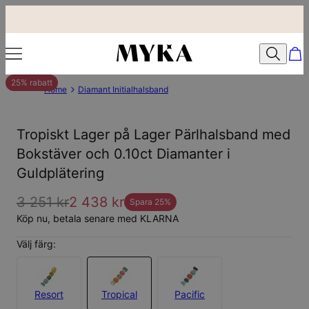
25% rabatt
Home
Diamant Initialhalsband
Tropiskt Lager på Lager Pärlhalsband med
Bokstäver och 0.10ct Diamanter i
Guldplätering
3 251 kr
2 438 kr
Spara
25
%
Köp nu, betala senare med KLARNA
Välj färg:
Resort
Tropical
Pacific