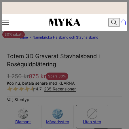
30% rabatt
Home
Namnbricka Halsband och Stavhalsband
Totem 3D Graverat Stavhalsband i
Roséguldplätering
1 250 kr
875 kr
Spara
30
%
Köp nu, betala senare med KLARNA
4.7
235 Recensioner
Välj Stentyp:
Diamant
Månadssten
Utan sten