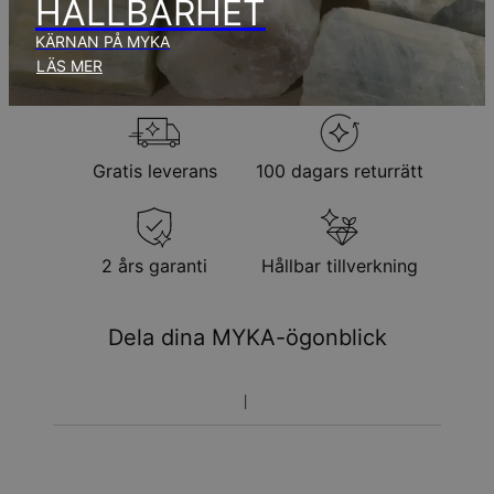
HÅLLBARHET
KÄRNAN PÅ MYKA
Returpolicy
LÄS MER
Observera att personliga smycken är unika och endast kan
returneras för utbyte eller butikskredit
Gratis leverans
100 dagars returrätt
2 års garanti
Hållbar tillverkning
Dela dina MYKA-ögonblick