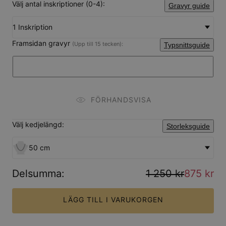
Välj antal inskriptioner (0-4):
Gravyr guide
1 Inskription
Framsidan gravyr
(Upp till 15 tecken):
Typsnittsguide
FÖRHANDSVISA
Välj kedjelängd:
Storleksguide
50 cm
Delsumma
:
1 250 kr
875 kr
LÄGG TILL I VARUKORGEN