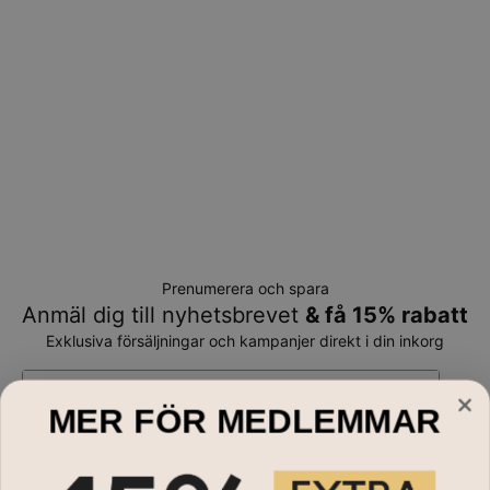
Prenumerera och spara
Anmäl dig till nyhetsbrevet
& få 15% rabatt
Exklusiva försäljningar och kampanjer direkt i din inkorg
E-mail*
MER FÖR MEDLEMMAR