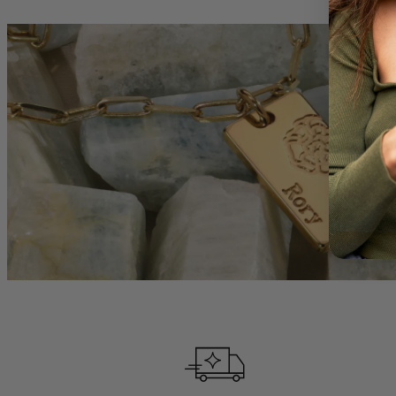
kollektion och d
Se mer:
Vår kollektion av
Roseguldpläteri