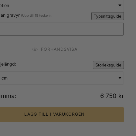
iption
dan gravyr
(Upp till 15 tecken):
Typsnittsguide
FÖRHANDSVISA
djelängd:
Storleksguide
0 cm
umma
:
6 750 kr
LÄGG TILL I VARUKORGEN