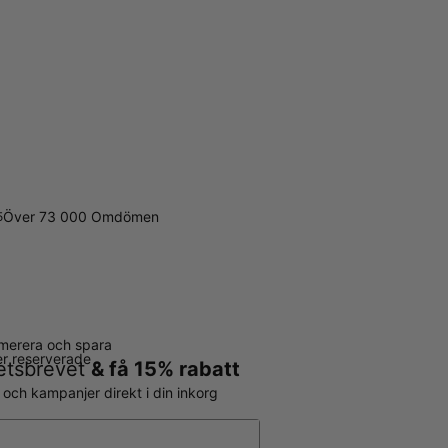
Över 73 000 Omdömen
5
merera och spara
ter reserverade
hetsbrevet
& få 15% rabatt
r och kampanjer direkt i din inkorg