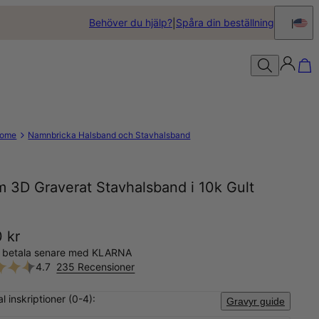
Behöver du hjälp?
Spåra din beställning
ome
Namnbricka Halsband och Stavhalsband
m 3D Graverat Stavhalsband i 10k Gult
 kr
, betala senare med KLARNA
4.7
235 Recensioner
al inskriptioner (0-4):
Gravyr guide