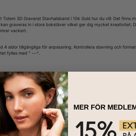
rt Totem 3D Graverat Stavhalsband i 10k Guld hur du vill: Det finns 
dor kan graveras in i stora bokstäver vilket ger dig mycket kreativit
mrar vackert.
4 sidor tillgängliga för anpassning. Kontrollera stavning och formate
tet fyllas med " ---".
ring på en till fyra sidor
 och speciella karaktärer är tillgängliga
ering per sida
lkedja i 10K Guld
MER FÖR MEDLE
ndre
 att Älska Den:
r allt: det är enkelt, modernt och personligt. Dessutom så passar det ti