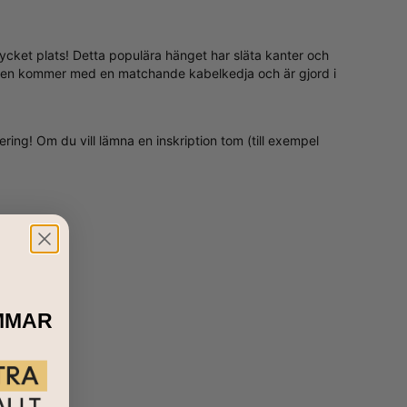
mycket plats! Detta populära hänget har släta kanter och
et. Den kommer med en matchande kabelkedja och är gjord i
ring! Om du vill lämna en inskription tom (till exempel
MMAR
ll allt du har på dig. Det är ett fantastiskt smycke till din