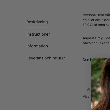
Personalisera vå
en eller alla si
Beskrivning
10K Guld som ski
Instruktioner
Anpassa mig! Med 
baksidan) ska fäl
Information
Leverans och returer
Den har:
En grave
Versaler
En grav
En kabe
Visa mer
Visa mer
Visa mi
Varför Du Kommer
Detta halsband ha