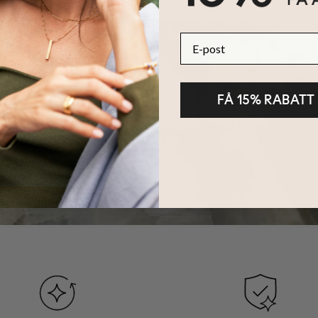
en ideala presenten till någon som betyder mycket för dig.
E-post
Namnberlock halsband med namn
erbjuder många olika val som den
ng
,
18K Guldplätering
och
Vermeil Guld
.
FÅ 15% RABATT
HÅLLBARHET
KÄRNAN PÅ MYKA
LÄS MER