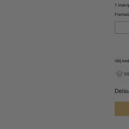
1 Inskr
Framsi
Välj ke
5
Dels