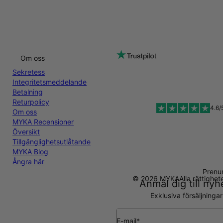
Om oss
Sekretess
Integritetsmeddelande
Betalning
Returpolicy
4.6/
Om oss
MYKA Recensioner
Översikt
Tillgänglighetsutlåtande
MYKA Blog
Ångra här
Prenu
© 2026 MYKA
Alla rättighe
Anmäl dig till ny
Exklusiva försäljninga
E-mail*