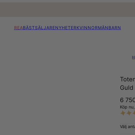
REA
BÄSTSÄLJARE
NYHETER
KVINNOR
MÄN
BARN
H
Tote
Guld
6 750
Köp nu
Välj ant