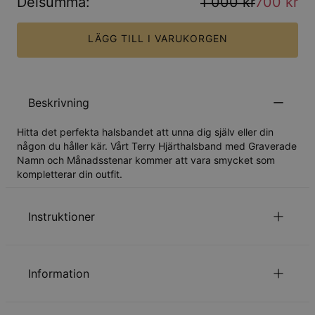
Delsumma
:
1 000 kr
700 kr
LÄGG TILL I VARUKORGEN
Beskrivning
Hitta det perfekta halsbandet att unna dig själv eller din
någon du håller kär. Vårt Terry Hjärthalsband med Graverade
Namn och Månadsstenar kommer att vara smycket som
kompletterar din outfit.
Instruktioner
Läs om vår
.
säkerhetspolicy för barn
Information
Kontakta oss gärna via
Epost
för speciella önskemål eller
frågor.
ID:
110-01-629-97