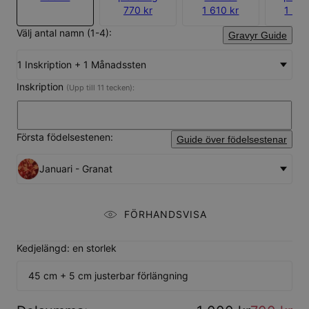
770 kr
1 610 kr
1 365
Välj antal namn (1-4):
Gravyr Guide
1 Inskription + 1 Månadssten
Inskription
(Upp till 11 tecken):
Första födelsestenen:
Guide över födelsestenar
Januari - Granat
FÖRHANDSVISA
Kedjelängd: en storlek
45 cm + 5 cm justerbar förlängning