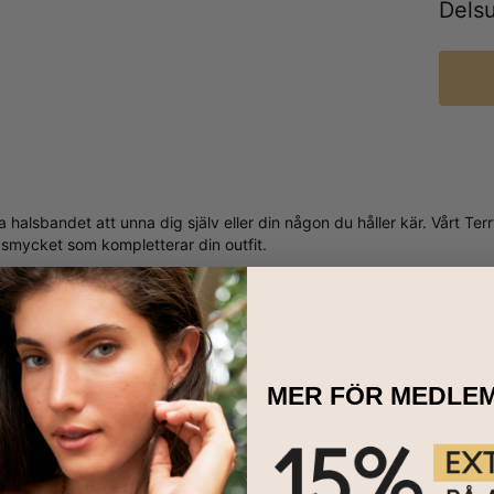
Dels
ta halsbandet att unna dig själv eller din någon du håller kär. Vårt
smycket som kompletterar din outfit.
MER FÖR MEDLE