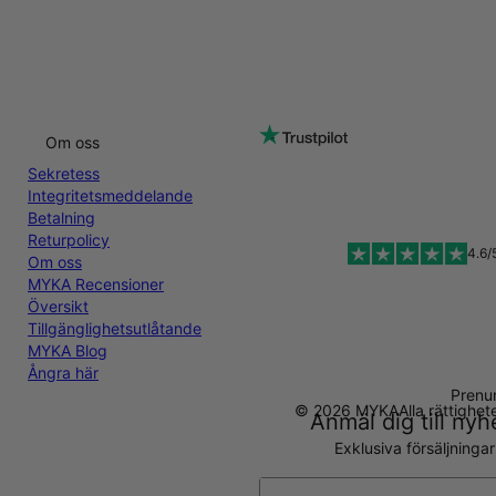
Om oss
Sekretess
Integritetsmeddelande
Betalning
Returpolicy
4.6/
Om oss
MYKA Recensioner
Översikt
Tillgänglighetsutlåtande
MYKA Blog
Ångra här
Prenu
© 2026 MYKA
Alla rättighe
Anmäl dig till ny
Exklusiva försäljninga