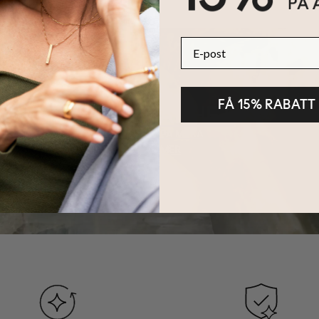
E-post
FÅ 15% RABATT
HÅLLBARHET
KÄRNAN PÅ MYKA
LÄS MER