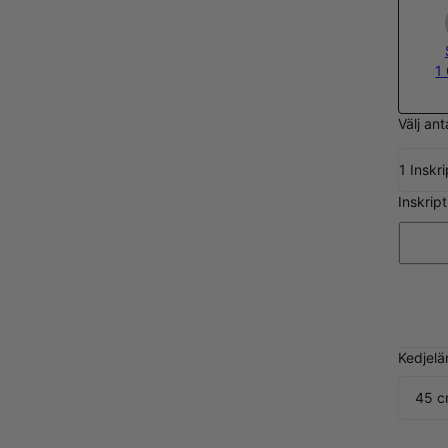
1
Välj ant
1 Inskr
Inskrip
Kedjelä
45 c