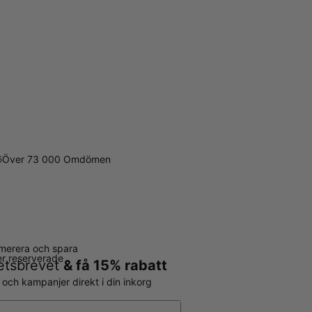
Över 73 000 Omdömen
5
merera och spara
ter reserverade
hetsbrevet
& få 15% rabatt
r och kampanjer direkt i din inkorg