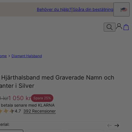
Behöver du hjälp?
Spåra din beställning
ome
Diamant Halsband
y Hjärthalsband med Graverade Namn och
nter i Silver
 kr
1 050 kr
Spara
25
%
, betala senare med KLARNA
4.7
392 Recensioner
erial: