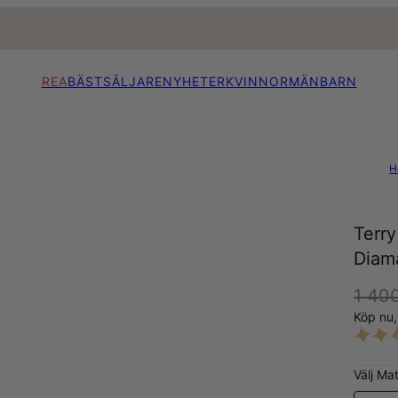
REA
BÄSTSÄLJARE
NYHETER
KVINNOR
MÄN
BARN
H
Terr
Diama
1 400
Köp nu
Välj Mat