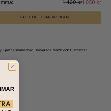
umma
:
1 400 kr
1 050 kr
LÄGG TILL I VARUKORGEN
 Terry Hjärthalsband med Graverade Namn och Diamanter
MMAR