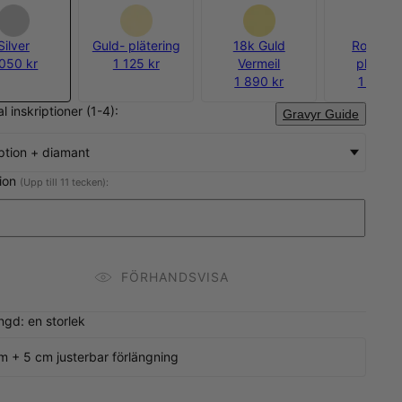
Silver
Guld- plätering
18k Guld
Rosegul
 050 kr
1 125 kr
Vermeil
pläteri
1 890 kr
1 763 k
al inskriptioner (1-4):
Gravyr Guide
iption + diamant
tion
(Upp till 11 tecken):
FÖRHANDSVISA
ngd: en storlek
m + 5 cm justerbar förlängning