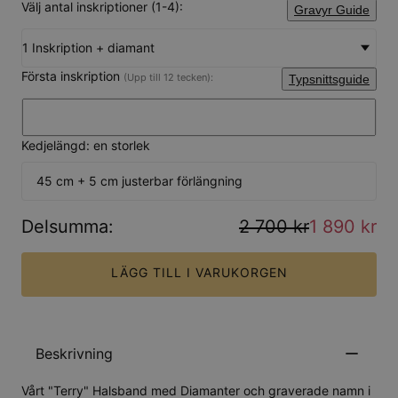
Välj antal inskriptioner (1-4):
Gravyr Guide
1 Inskription + diamant
Första inskription
(Upp till 12 tecken):
Typsnittsguide
Kedjelängd: en storlek
45 cm + 5 cm justerbar förlängning
Delsumma
:
2 700 kr
1 890 kr
LÄGG TILL I VARUKORGEN
Beskrivning
Vårt "Terry" Halsband med Diamanter och graverade namn i