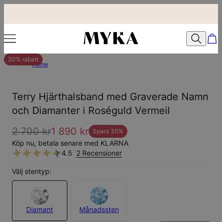
30% rabatt
Home
Terry Hjärthalsband med Graverade Namn
och Diamanter i Roséguld Vermeil
2 700 kr
1 890 kr
Spara
30
%
Köp nu, betala senare med KLARNA
4.5
2 Recensioner
Välj stentyp:
Diamant
Månadssten