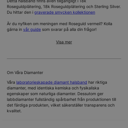
Detta halsband finns även tillgängligt i
18k
Roseguldplätering
,
18k Roseguldplätering
och
Sterling Silver
.
Du hittar den i
graverade smycken kollektionen
Är du nyfiken om meningen med Roseguld vermeil? Kolla
gärna in
vår guide
som svarar på alla din frågor!
Visa mer
Om Våra Diamanter
Våra
laboratorieskapade diamant halsband
har riktiga
diamanter, med identiska kemiska och fysikaliska
egenskaper som naturliga diamanter. Dessutom ger
labbdiamanter fullständig spårbarhet från produktionen till
det färdiga produkten, vilket säkerställer transparens och
kvalitet.