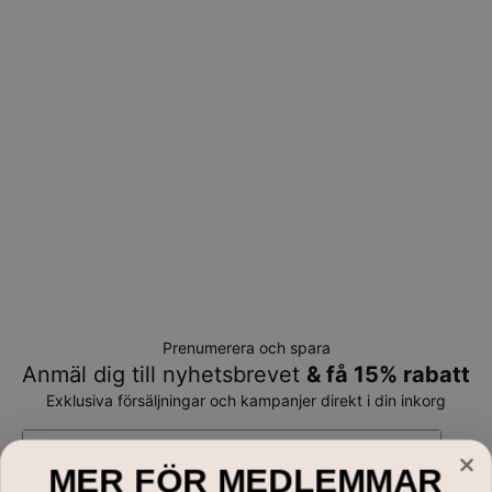
Prenumerera och spara
Anmäl dig till nyhetsbrevet
& få 15% rabatt
Exklusiva försäljningar och kampanjer direkt i din inkorg
E-mail*
MER FÖR MEDLEMMAR