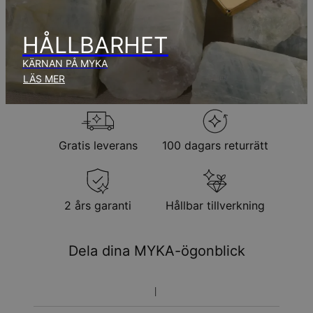
Inga extra kostnader tillkommer.
Observera att den tid som nämnts ovan innefattar
produktionstid.
HÅLLBARHET
KÄRNAN PÅ MYKA
Returpolicy
LÄS MER
Observera att personliga smycken är unika och endast kan
returneras för utbyte eller butikskredit
Gratis leverans
100 dagars returrätt
2 års garanti
Hållbar tillverkning
Dela dina MYKA-ögonblick