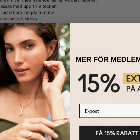
assas med upp till 9 tecken
3 justerbara längdalternativ
ras som det skrivs
MER FÖR MEDLE
HÅLLBARHET
KÄRNAN PÅ MYKA
LÄS MER
E-post
FÅ 15% RABATT