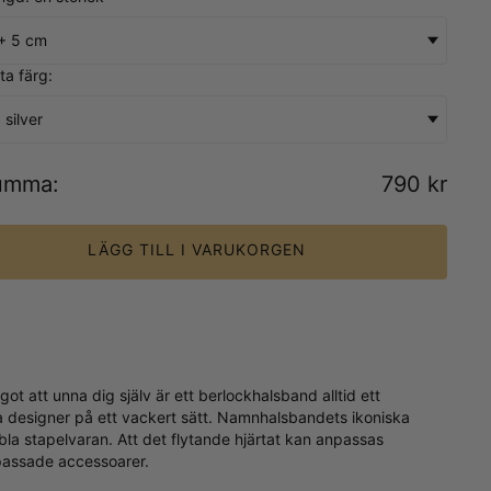
+ 5 cm
rta färg:
 silver
umma
:
790 kr
LÄGG TILL I VARUKORGEN
got att unna dig själv är ett berlockhalsband alltid ett
a designer på ett vackert sätt. Namnhalsbandets ikoniska
bla stapelvaran. Att det flytande hjärtat kan anpassas
npassade accessoarer.