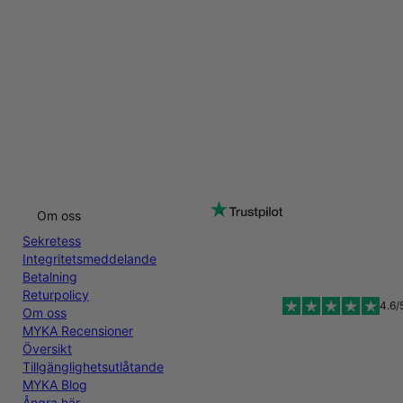
Om oss
Sekretess
Integritetsmeddelande
Betalning
Returpolicy
4.6/
Om oss
MYKA Recensioner
Översikt
Tillgänglighetsutlåtande
MYKA Blog
Ångra här