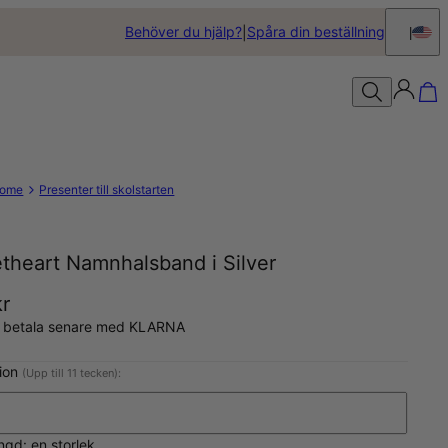
Behöver du hjälp?
Spåra din beställning
ome
Presenter till skolstarten
theart Namnhalsband i Silver
kr
, betala senare med KLARNA
tion
(Upp till 11 tecken):
ngd: en storlek