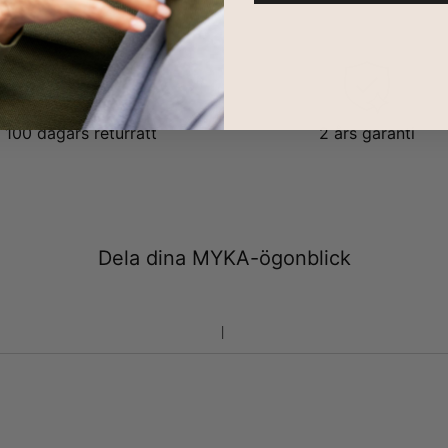
100 dagars returrätt
2 års garanti
Dela dina MYKA-ögonblick