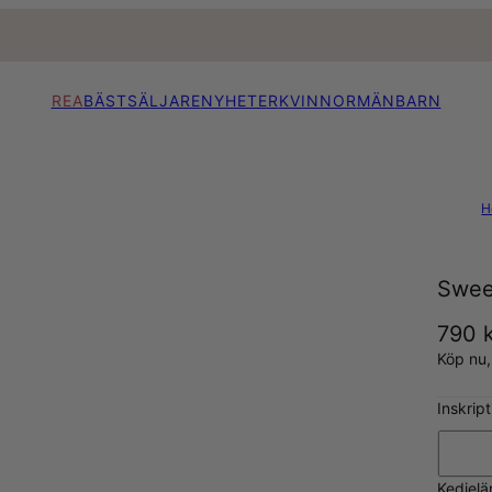
REA
BÄSTSÄLJARE
NYHETER
KVINNOR
MÄN
BARN
H
Swee
790 
Köp nu
Inskrip
Kedjelä