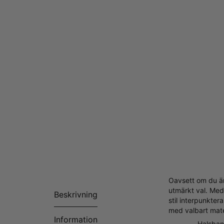
Oavsett om du är 
utmärkt val. Med
Beskrivning
stil interpunkte
med valbart mate
Information
Halsband