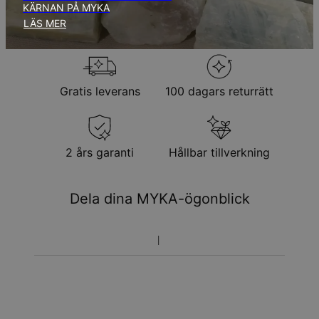
KÄRNAN PÅ MYKA
Returpolicy
LÄS MER
Observera att personliga smycken är unika och endast kan
returneras för utbyte eller butikskredit
Gratis leverans
100 dagars returrätt
2 års garanti
Hållbar tillverkning
Dela dina MYKA-ögonblick