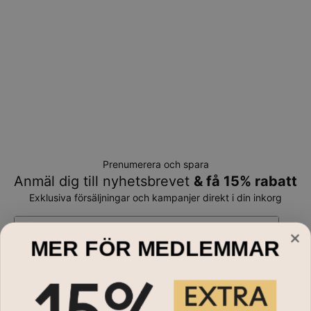
Prenumerera och spara
Anmäl dig till nyhetsbrevet
& få 15% rabatt
Exklusiva försäljningar och kampanjer direkt i din inkorg
E-mail*
MER FÖR MEDLEMMAR
Handla till