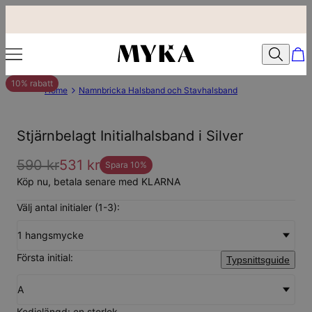
10% rabatt
Home
Namnbricka Halsband och Stavhalsband
Stjärnbelagt Initialhalsband i Silver
590 kr
531 kr
Spara
10
%
Köp nu, betala senare med KLARNA
Välj antal initialer (1-3):
1 hangsmycke
Första initial:
Typsnittsguide
A
Kedjelängd: en storlek