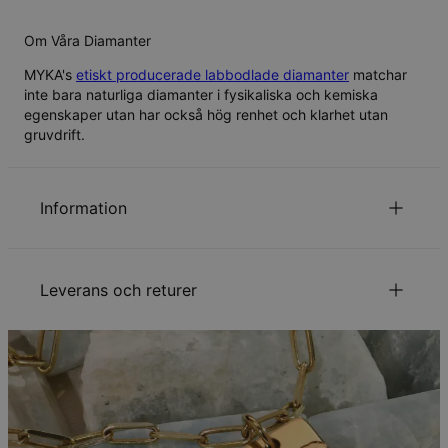
Om Våra Diamanter
MYKA's
etiskt producerade labbodlade diamanter
matchar
inte bara naturliga diamanter i fysikaliska och kemiska
egenskaper utan har också hög renhet och klarhet utan
gruvdrift.
Information
ID:
110-01-3483-91
Huvudmaterial
Ansvarsfullt framtagna material
Leverans och returer
Kedjetyp
Bubbelkedja
Kedjelängd
Färgglad 40+5 cm , Bubbla 45+5 cm
Mått på hängsmycke
6.86 mm x 6.86 mm
Din beställning kommer att skickas med följande
Klarhetsgrad
VS2-SI
leveranssätt:
Stenfärg
H
Total karatvikt
0.10
Metod
Beräknat leveransdatum
Hypoallergenisk
Nickelfri
Få det senast
Gratis leverans
tis 25 aug. - ons 26