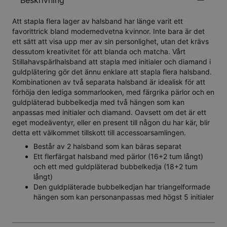
Beskrivning
Att stapla flera lager av halsband har länge varit ett
favorittrick bland modemedvetna kvinnor. Inte bara är det
ett sätt att visa upp mer av sin personlighet, utan det krävs
dessutom kreativitet för att blanda och matcha. Vårt
Stillahavspärlhalsband att stapla med initialer och diamand i
guldplätering gör det ännu enklare att stapla flera halsband.
Kombinationen av två separata halsband är idealisk för att
förhöja den lediga sommarlooken, med färgrika pärlor och en
guldpläterad bubbelkedja med två hängen som kan
anpassas med initialer och diamand. Oavsett om det är ett
eget modeäventyr, eller en present till någon du har kär, blir
detta ett välkommet tillskott till accessoarsamlingen.
Består av 2 halsband som kan bäras separat
Ett flerfärgat halsband med pärlor (16+2 tum långt)
och ett med guldpläterad bubbelkedja (18+2 tum
långt)
Den guldpläterade bubbelkedjan har triangelformade
hängen som kan personanpassas med högst 5 initialer