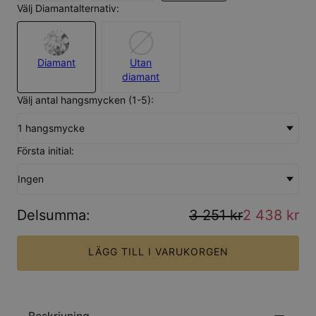
Välj Diamantalternativ:
Diamant
Utan
diamant
Välj antal hangsmycken (1-5):
1 hangsmycke
Första initial:
Ingen
Delsumma
:
3 251 kr
2 438 kr
LÄGG TILL I VARUKORGEN