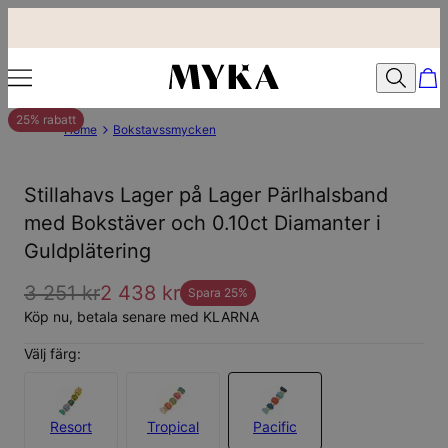
25% rabatt
Home
Bokstavssmycken
Stillahavs Lager på Lager Pärlhalsband
med Bokstäver och 0.10ct Diamanter i
Guldplätering
3 251 kr
2 438 kr
Spara
25
%
Köp nu, betala senare med KLARNA
Välj färg:
Resort
Tropical
Pacific