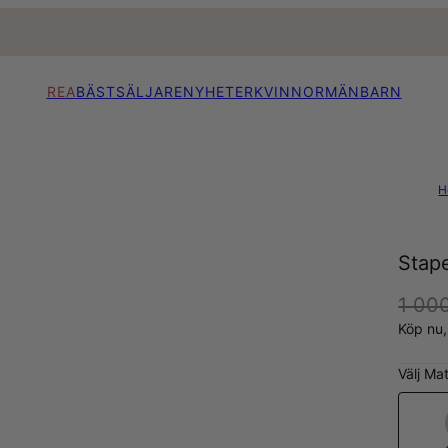
REA
BÄSTSÄLJARE
NYHETER
KVINNOR
MÄN
BARN
H
Stape
1 000
Köp nu
Välj Mat