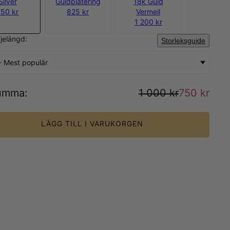
Silver
Guldplätering
18k Guld
750 kr
825 kr
Vermeil
1 200 kr
djelängd:
Storleksguide
- Mest populär
umma
:
1 000 kr
750 kr
LÄGG TILL I VARUKORGEN