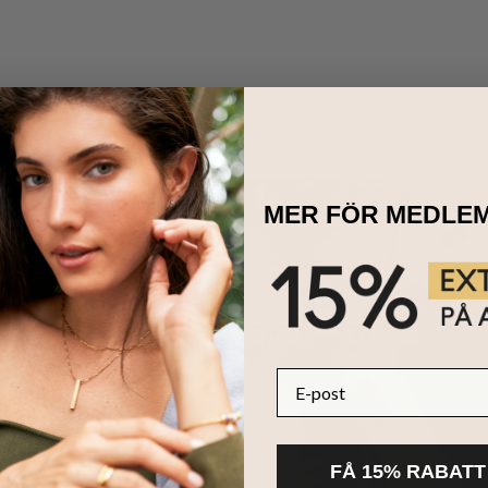
MER FÖR MEDLE
HÅLLBARHET
KÄRNAN PÅ MYKA
LÄS MER
E-post
FÅ 15% RABATT