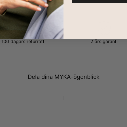
100 dagars returrätt
2 års garanti
Dela dina MYKA-ögonblick