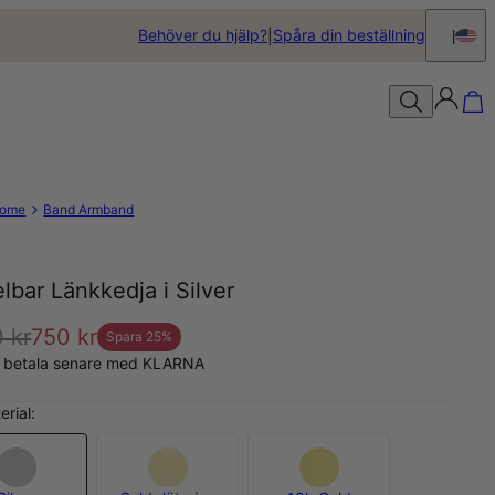
Behöver du hjälp?
Spåra din beställning
ome
Band Armband
lbar Länkkedja i Silver
 kr
750 kr
Spara
25
%
, betala senare med KLARNA
erial: