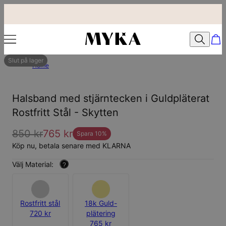
Slut på lager
Home
Halsband med stjärntecken i Guldpläterat
Rostfritt Stål - Skytten
850 kr
765 kr
Spara
10
%
Köp nu, betala senare med KLARNA
Välj Material:
?
Rostfritt stål
18k Guld-
720 kr
plätering
765 kr