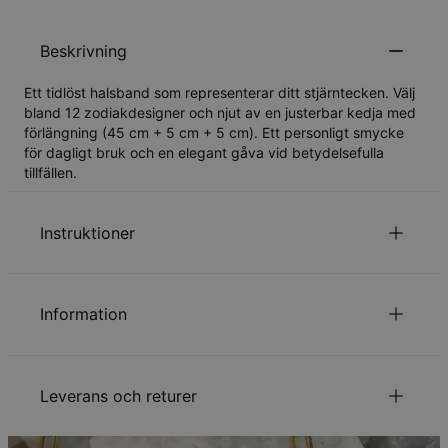
Beskrivning
Ett tidlöst halsband som representerar ditt stjärntecken. Välj
bland 12 zodiakdesigner och njut av en justerbar kedja med
förlängning (45 cm + 5 cm + 5 cm). Ett personligt smycke
för dagligt bruk och en elegant gåva vid betydelsefulla
tillfällen.
Instruktioner
Läs om vår
.
säkerhetspolicy för barn
Information
Kontakta oss gärna via
Epost
för speciella önskemål eller
frågor.,
ID:
110-01-5071-55
Huvudmaterial
Guldpläterat rostfritt stål
Leverans och returer
Kedjetyp
Ankarkedja
Kedjelängd
45 cm
Kedjeförlängning
10 cm
Din beställning kommer att skickas med följande