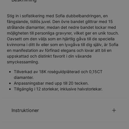
Stig in i sofistikering med Sofia dubbelbandringen, en
fängslande, tidlös juvel. Den övre bandet glittrar med 15
strålande diamanter, medan det nedre bandet lockar med
möjligheten till personliga gravyrer, vilket ger en unik touch.
Oavsett om den väljs som en hjärtlig gåva till de speciella
kvinnorna i ditt liv eller som en lyxgåva till dig själv, är Sofia
en manifestation av förfinad elegans och lovar att bli en
uppskattad och distinkt favorit i din växande
smyckessamling.
Tillverkad av 18K roséguldpläterad och 0,15CT
diamanter.
Anpassningsbar med upp till 20 tecken.
Tillgänglig i 12 storlekar, inklusive halvstorlekar.
Instruktioner
Läs om vår
.
säkerhetspolicy för barn