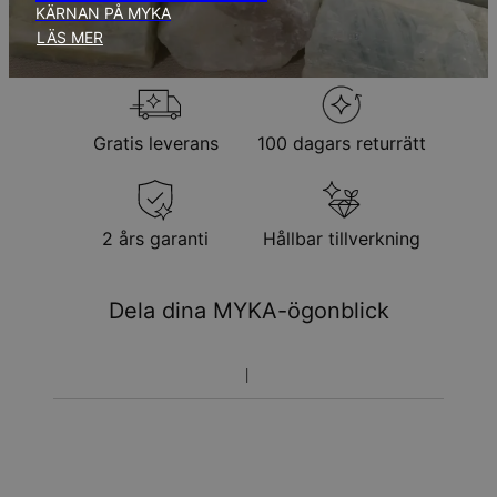
KÄRNAN PÅ MYKA
Returpolicy
LÄS MER
Observera att personliga smycken är unika och endast kan
returneras för utbyte eller butikskredit
Gratis leverans
100 dagars returrätt
2 års garanti
Hållbar tillverkning
Dela dina MYKA-ögonblick