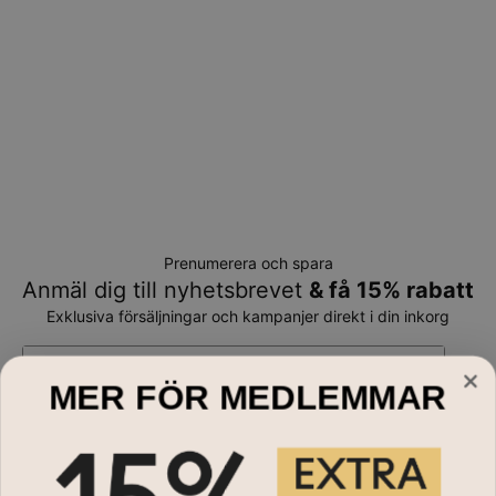
Prenumerera och spara
Anmäl dig till nyhetsbrevet
& få 15% rabatt
Exklusiva försäljningar och kampanjer direkt i din inkorg
E-mail*
MER FÖR MEDLEMMAR
Handla till