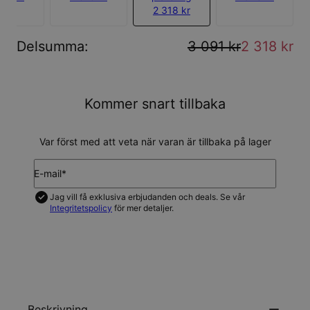
2 318 kr
Delsumma
:
3 091 kr
2 318 kr
Kommer snart tillbaka
Var först med att veta när varan är tillbaka på lager
E-mail*
Jag vill få exklusiva erbjudanden och deals. Se vår
Integritetspolicy
för mer detaljer.
UPDATERA MIG
Beskrivning