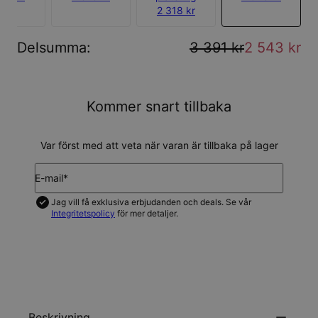
2 318 kr
Delsumma
:
3 391 kr
2 543 kr
Kommer snart tillbaka
Var först med att veta när varan är tillbaka på lager
E-mail*
Jag vill få exklusiva erbjudanden och deals. Se vår
Integritetspolicy
för mer detaljer.
UPDATERA MIG
Beskrivning