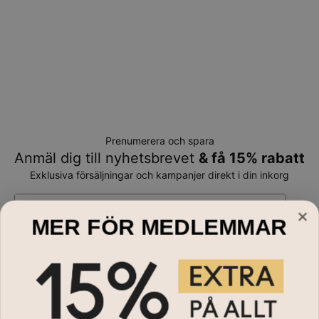
Prenumerera och spara
Anmäl dig till nyhetsbrevet
& få 15% rabatt
Exklusiva försäljningar och kampanjer direkt i din inkorg
E-mail*
MER FÖR MEDLEMMAR
Handla till
Halsband
Behöver du hjälp?