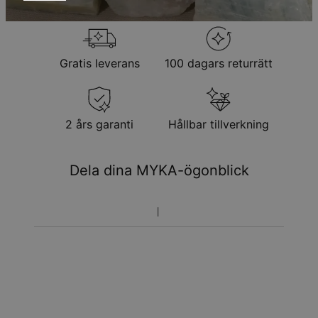
Observera att personliga smycken är unika och endast kan
returneras för utbyte eller butikskredit
Gratis leverans
100 dagars returrätt
2 års garanti
Hållbar tillverkning
Dela dina MYKA-ögonblick