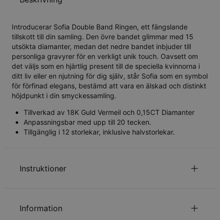
Introducerar Sofia Double Band Ringen, ett fängslande
tillskott till din samling. Den övre bandet glimmar med 15
utsökta diamanter, medan det nedre bandet inbjuder till
personliga gravyrer för en verkligt unik touch. Oavsett om
det väljs som en hjärtlig present till de speciella kvinnorna i
ditt liv eller en njutning för dig själv, står Sofia som en symbol
för förfinad elegans, bestämd att vara en älskad och distinkt
höjdpunkt i din smyckessamling.
Tillverkad av 18K Guld Vermeil och 0,15CT Diamanter
Anpassningsbar med upp till 20 tecken.
Tillgänglig i 12 storlekar, inklusive halvstorlekar.
Instruktioner
Läs om vår
.
säkerhetspolicy för barn
Information
Kontakta oss gärna via
Epost
för speciella önskemål eller
frågor.