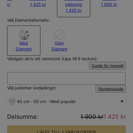
350 kr
1 425 kr
plätering
1 800 kr
1 425 kr
Välj Diamantalternativ:
Med
Utan
Diamant
Diamant
Vänligen skriv ett namn/ord (Upp till 9 tecken):
Guide för typsnitt
Välj justerbar kedjelängd:
Storleksguide
45 cm - 50 cm - Mest populär
Delsumma
:
1 900 kr
1 425 kr
LÄGG TILL I VARUKORGEN