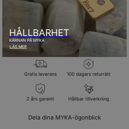
aug.
Inga extra kostnader tillkommer.
Observera att den tid som nämnts ovan innefattar
produktionstid.
HÅLLBARHET
KÄRNAN PÅ MYKA
Returpolicy
LÄS MER
Observera att personliga smycken är unika och endast kan
returneras för utbyte eller butikskredit
Gratis leverans
100 dagars returrätt
2 års garanti
Hållbar tillverkning
Dela dina MYKA-ögonblick