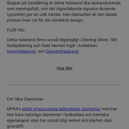
Skapat på beställning är detta halsband lika tankeväckande
som meningsfullt, och det iögonfallande signatur-liknande
typsnittet ger en unik känsla. Den diamanten är den ideala
pricken över i:et för din utmärkta design.
FLER VAL:
Detta halsband finns också tillgängligt i
Sterling Silver
,
18K
Guldplätering
och
Guld Vermeil
.Ingår i kollektion:
Namnhalsband
, och
Diamanthalsband
Visa Mer
Om Våra Diamanter
MYKA's
etiskt producerade labbodlade diamanter
matchar
inte bara naturliga diamanter i fysikaliska och kemiska
egenskaper utan har också hög renhet och klarhet utan
gruvdrift.