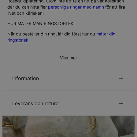
Roseguldplätering
. Glöm inte att ta en titt på vår kollektion
där du kan hitta fler
personliga ringar med namn
för att fira
livet och kärleken!
HUR MÄTER MAN RINGSTORLEK
När du beställer din ring, lär dig först hur du
mäter din
ringstorlek
.
Visa mer
Information
ID:
110-05-2301-88
Huvudmaterial
Ansvarsfullt framtagna material
Leverans och returer
Stil / Kollektion
Ringkollektionen
Hypoallergenisk
Nickelfri
Din beställning kommer att skickas med följande
leveranssätt:
Metod
Beräknat leveransdatum