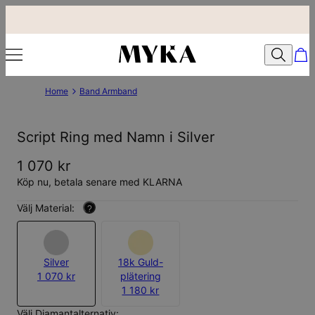
Home
Band Armband
Script Ring med Namn i Silver
1 070 kr
Köp nu, betala senare med KLARNA
Välj Material:
?
Silver
18k Guld-
1 070 kr
plätering
1 180 kr
Välj Diamantalternativ: