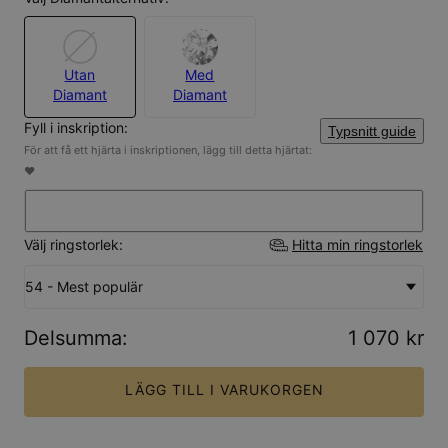
Utan
Med
Diamant
Diamant
Fyll i inskription:
Typsnitt guide
För att få ett hjärta i inskriptionen, lägg till detta hjärtat:
♥
Välj ringstorlek:
Hitta min ringstorlek
54 - Mest populär
Delsumma
:
1 070 kr
LÄGG TILL I VARUKORGEN