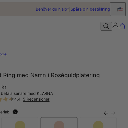
Behöver du hjälp?
Spåra din beställning
ome
pt Ring med Namn i Roséguldplätering
 kr
, betala senare med KLARNA
4.4
5 Recensioner
erial:
?