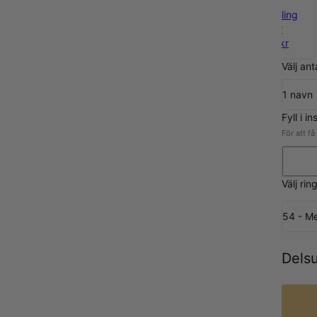
925 Sterling
Silver
1 070 kr
Välj an
1 navn
Fyll i in
För att få
Välj rin
54 - Me
Dels