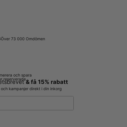
Över 73 000 Omdömen
5
merera och spara
ter reserverade
hetsbrevet
& få 15% rabatt
r och kampanjer direkt i din inkorg