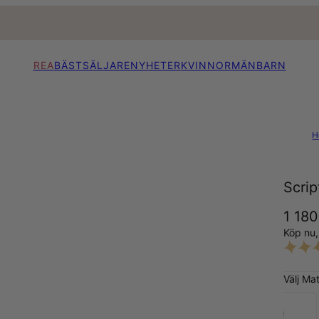
REA
BÄSTSÄLJARE
NYHETER
KVINNOR
MÄN
BARN
H
Scri
1 180
Köp nu
Välj Mat