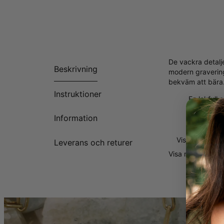
De vackra detalj
Beskrivning
modern gravering
bekväm att bära.
Instruktioner
En lekfull
Plats för u
Information
Tillgänglig
Visa mer
Leverans och returer
Visa mer
Visa mi
VARFÖR DENNA 
Vi älskar roségu
väljer så är denn
FLER VAL:
Denna graciösa r