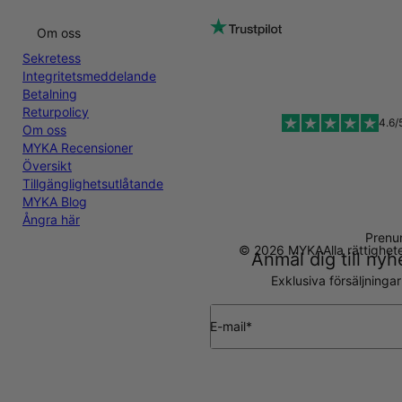
Om oss
Sekretess
Integritetsmeddelande
Betalning
Returpolicy
4.6/
Om oss
MYKA Recensioner
Översikt
Tillgänglighetsutlåtande
MYKA Blog
Ångra här
Prenu
© 2026 MYKA
Alla rättighe
Anmäl dig till ny
Exklusiva försäljninga
E-mail*