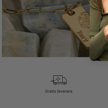
vardagliga stil!
HUR MÄTER MA
När du köper din 
Gratis leverans