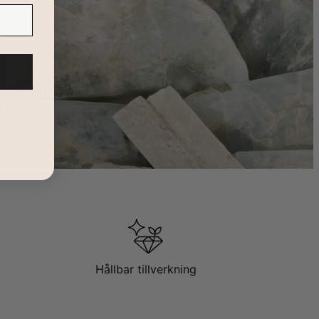
 beställer den!
Hållbar tillverkning