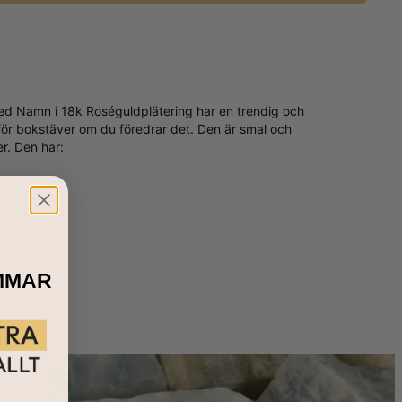
 med Namn i 18k Roséguldplätering har en trendig och
för bokstäver om du föredrar det. Den är smal och
r. Den har:
MMAR
antisk design. Tillsammans med graveringen som du själv
för att se fler
namnringar
för att komplettera din