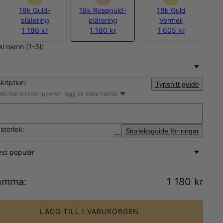
18k Guld-
18k Roseguld-
18k Guld
plätering
plätering
Vermeil
1 180 kr
1 180 kr
1 605 kr
tal namn (1-3):
skription:
Typsnitt guide
 ett hjärta i inskriptionen, lägg till detta hjärtat: ♥
gstorlek:
Storleksguide för ringar
st populär
umma
:
1 180 kr
LÄGG TILL I VARUKORGEN