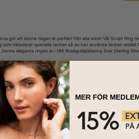
erna gör att denna ringen är perfekt från alla sidor! Vår Script Ring
 som inkluderar speciella tecken så du kan använda tecken istället 
 Denna eleganta ringen är i 18K Roséguldplätering över Sterling Silve
 och modern gravering
pp till 8 bokstäver
 i storlek 15-20, halvstorlekar ingår
ndre
MER FÖR MEDLE
RINGEN STÅR UT:
ld looken: Den passar alla hudtoner och den har en speciell och rom
a ringen en fröjd för ögat.
ingen finns också i
Sterling Silver
eller
18K Guldplätering
. Klicka här 