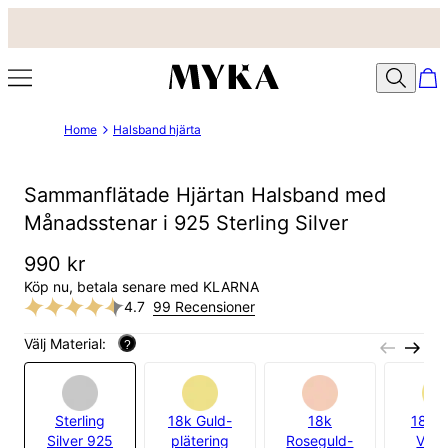
Home
Halsband hjärta
Sammanflätade Hjärtan Halsband med
Månadsstenar i 925 Sterling Silver
990 kr
Köp nu, betala senare med KLARNA
4.7
99 Recensioner
Välj Material:
?
Sterling
18k Guld-
18k
18k G
Silver 925
plätering
Roseguld-
Verm