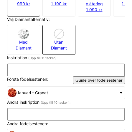
990 kr
1 190 kr
plätering
1 790
1 090 kr
Välj Diamantalternativ:
Med
Utan
Diamant
Diamant
Inskription
(Upp till 11 tecken):
Första födelsestenen:
Guide över födelsestenar
Januari - Granat
Andra inskription
(Upp till 10 tecken):
Andra födelsestenen: