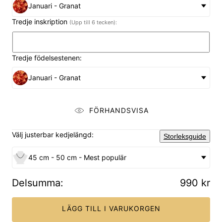
Januari - Granat
Tredje inskription
(Upp till 6 tecken):
Tredje födelsestenen:
Januari - Granat
FÖRHANDSVISA
Välj justerbar kedjelängd:
Storleksguide
45 cm - 50 cm - Mest populär
Delsumma
:
990 kr
LÄGG TILL I VARUKORGEN