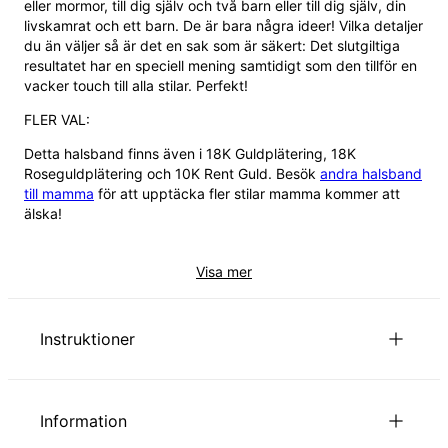
eller mormor, till dig själv och två barn eller till dig själv, din
livskamrat och ett barn. De är bara några ideer! Vilka detaljer
du än väljer så är det en sak som är säkert: Det slutgiltiga
resultatet har en speciell mening samtidigt som den tillför en
vacker touch till alla stilar. Perfekt!
FLER VAL:
Detta halsband finns även i
18K Guldplätering
,
18K
Roseguldplätering
och
10K Rent Guld
. Besök
andra halsband
till mamma
för att upptäcka fler stilar mamma kommer att
älska!
Visa mer
Instruktioner
Personalisering är tillgänglig på både svenska och
arabiska. Se till att din text skrivs in korrekt, eftersom
Information
den kommer att visas exakt som på dina smycken.