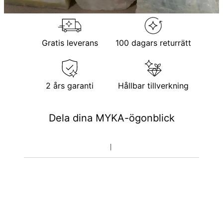
Observera att personliga smycken är unika och endast kan
returneras för utbyte eller butikskredit
Gratis leverans
100 dagars returrätt
2 års garanti
Hållbar tillverkning
Dela dina MYKA-ögonblick