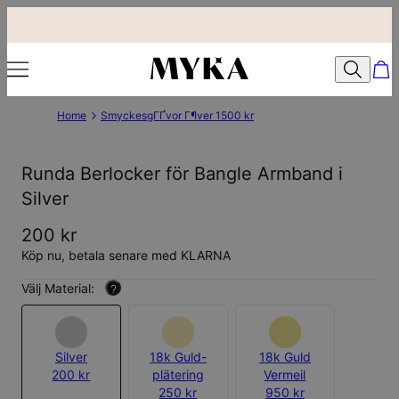
Home
SmyckesgГҐvor Г¶ver 1500 kr
Runda Berlocker för Bangle Armband i
Silver
200 kr
Köp nu, betala senare med KLARNA
Välj Material:
?
Silver
18k Guld-
18k Guld
200 kr
plätering
Vermeil
250 kr
950 kr