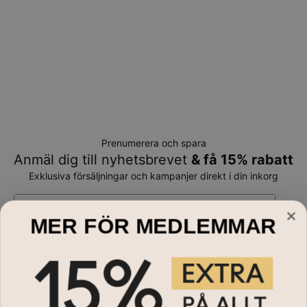
Prenumerera och spara
Anmäl dig till nyhetsbrevet
& få 15% rabatt
Exklusiva försäljningar och kampanjer direkt i din inkorg
E-mail*
MER FÖR MEDLEMMAR
Handla till
Halsband