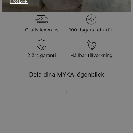
LÄS MER
Observera att personliga smycken är unika och endast kan
returneras för utbyte eller butikskredit
Gratis leverans
100 dagars returrätt
2 års garanti
Hållbar tillverkning
Dela dina MYKA-ögonblick