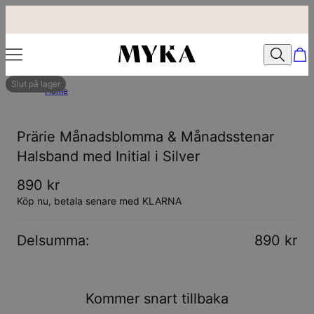
Slut på lager
Home
Prärie Månadsblomma & Månadsstenar
Halsband med Initial i Silver
890 kr
Köp nu, betala senare med KLARNA
Delsumma
:
890 kr
Kommer snart tillbaka