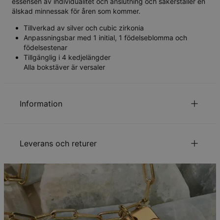
essensen av individualitet och anslutning och säkerställer en
älskad minnessak för åren som kommer.
Tillverkad av silver och cubic zirkonia
Anpassningsbar med 1 initial, 1 födelseblomma och
födelsestenar
Tillgänglig i 4 kedjelängder
Alla bokstäver är versaler
Information
ID:
110-01-4545-117
Huvudmaterial
Ansvarsfullt framtagna material
Leverans och returer
Kedjetyp
Ankarkedja
Kedjelängd
40 cm / 45 cm / 55 cm
Kedjeförlängning
5 cm
Din beställning kommer att skickas med följande
Mått på hängsmycke
21.34mm x 13.97mm
leveranssätt:
Typ av sten
Inläggning cubic zirconia månadssten
Hypoallergenisk
Nickelfri
Metod
Beräknat leveransdatum
Få det senast