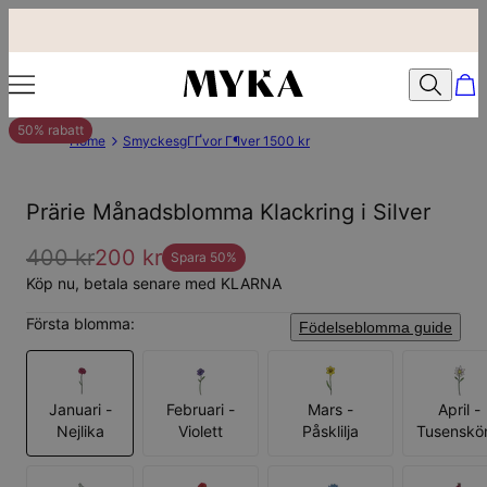
50% rabatt
Home
SmyckesgГҐvor Г¶ver 1500 kr
Prärie Månadsblomma Klackring i Silver
400 kr
200 kr
Spara
50
%
Köp nu, betala senare med KLARNA
Första blomma:
Födelseblomma guide
Januari -
Februari -
Mars -
April -
Nejlika
Violett
Påsklilja
Tusenskö