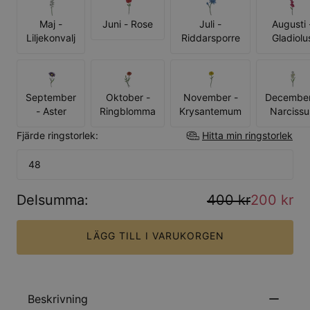
Maj -
Juni - Rose
Juli -
Augusti 
Liljekonvalj
Riddarsporre
Gladiolu
September
Oktober -
November -
December
- Aster
Ringblomma
Krysantemum
Narcissu
Fjärde ringstorlek:
Hitta min ringstorlek
48
Delsumma
:
400 kr
200 kr
LÄGG TILL I VARUKORGEN
Beskrivning