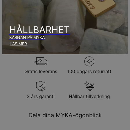
aug.
Inga extra kostnader tillkommer.
Observera att den tid som nämnts ovan innefattar
produktionstid.
HÅLLBARHET
KÄRNAN PÅ MYKA
Returpolicy
LÄS MER
Observera att personliga smycken är unika och endast kan
returneras för utbyte eller butikskredit
Gratis leverans
100 dagars returrätt
2 års garanti
Hållbar tillverkning
Dela dina MYKA-ögonblick