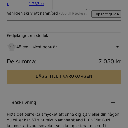
63 kr
1 763 kr
Vänligen skriv ett namn/ord
(Upp till 9 tecken):
Typsnitt guide
Kedjelängd: en storlek
45 cm - Mest populär
Delsumma
:
7 050 kr
LÄGG TILL I VARUKORGEN
Beskrivning
Hitta det perfekta smycket att unna dig själv eller din någon
du håller kär. Vårt Kursivt Namnhalsband i 10K Vitt Guld
kommer att vara smycket som kompletterar din outfit.