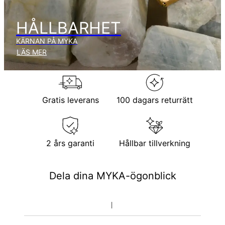
Inga extra kostnader tillkommer.
Observera att den tid som nämnts ovan innefattar
produktionstid.
HÅLLBARHET
KÄRNAN PÅ MYKA
Returpolicy
LÄS MER
Observera att personliga smycken är unika och endast kan
returneras för utbyte eller butikskredit
Gratis leverans
100 dagars returrätt
2 års garanti
Hållbar tillverkning
Dela dina MYKA-ögonblick