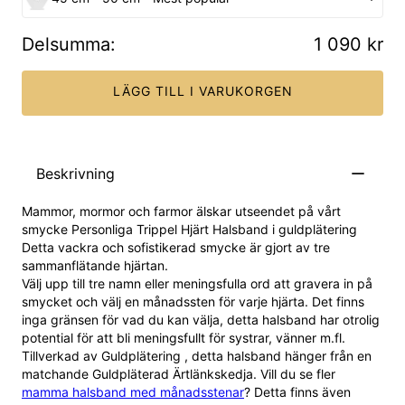
Delsumma
:
1 090 kr
LÄGG TILL I VARUKORGEN
Beskrivning
Mammor, mormor och farmor älskar utseendet på vårt
smycke
Personliga Trippel Hjärt Halsband i guldplätering
Detta vackra och sofistikerad smycke är gjort av tre
sammanflätande hjärtan.
Välj upp till tre namn eller meningsfulla ord att gravera in på
smycket och välj en månadssten för varje hjärta. Det finns
inga gränsen för vad du kan välja, detta halsband har otrolig
potential för att bli meningsfullt för systrar, vänner m.fl.
Tillverkad av
Guldplätering
, detta halsband hänger från en
matchande
Guldpläterad Ärtlänkskedja
. Vill du se fler
mamma halsband med månadsstenar
? Detta finns även