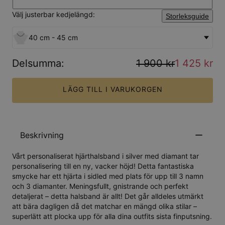
Välj justerbar kedjelängd:
Storleksguide
40 cm - 45 cm
Delsumma
:
1 900 kr
1 425 kr
LÄGG TILL I VARUKORGEN
Beskrivning
Vårt personaliserat hjärthalsband i silver med diamant tar
personalisering till en ny, vacker höjd! Detta fantastiska
smycke har ett hjärta i sidled med plats för upp till 3 namn
och 3 diamanter. Meningsfullt, gnistrande och perfekt
detaljerat – detta halsband är allt! Det går alldeles utmärkt
att bära dagligen då det matchar en mängd olika stilar –
superlätt att plocka upp för alla dina outfits sista finputsning.