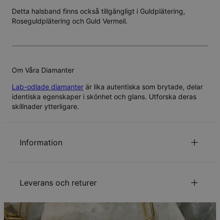
Detta halsband finns också tillgängligt i
Guldplätering
,
Roseguldplätering
och
Guld Vermeil
.
Om Våra Diamanter
Lab-odlade diamanter
är lika autentiska som brytade, delar
identiska egenskaper i skönhet och glans. Utforska deras
skillnader ytterligare.
Information
ID:
110-01-2559-90
Huvudmaterial
Ansvarsfullt framtagna material
Leverans och returer
Mått
25.91mm x 20.83mm
Kedjetyp
Ankarkedja
Kedjelängd
Justerbar
Din beställning kommer att skickas med följande
Stil / Kollektion
Mamma Kollektionen
leveranssätt: