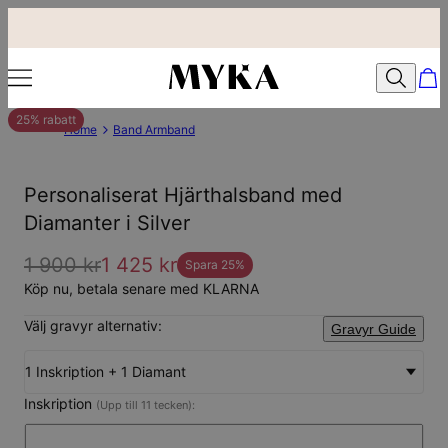
25% rabatt
Home
Band Armband
Personaliserat Hjärthalsband med
Diamanter i Silver
1 900 kr
1 425 kr
Spara
25
%
Köp nu, betala senare med KLARNA
Välj gravyr alternativ:
Gravyr Guide
1 Inskription + 1 Diamant
Inskription
(Upp till 11 tecken):