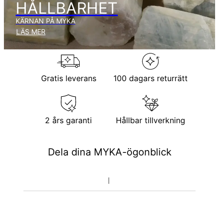
produktionstid.
HÅLLBARHET
KÄRNAN PÅ MYKA
Returpolicy
LÄS MER
Observera att personliga smycken är unika och endast kan
returneras för utbyte eller butikskredit
Gratis leverans
100 dagars returrätt
2 års garanti
Hållbar tillverkning
Dela dina MYKA-ögonblick