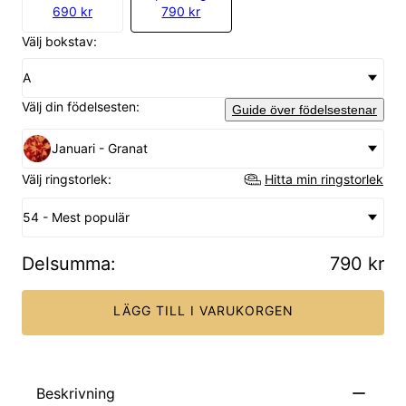
690 kr
790 kr
Välj bokstav:
A
Välj din födelsesten:
Guide över födelsestenar
Januari - Granat
Välj ringstorlek:
Hitta min ringstorlek
54 - Mest populär
Delsumma
:
790 kr
LÄGG TILL I VARUKORGEN
Beskrivning