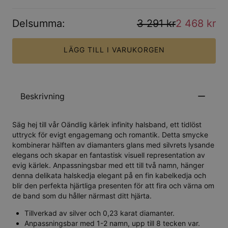
Delsumma
:
3 291 kr
2 468 kr
LÄGG TILL I VARUKORGEN
Beskrivning
Säg hej till vår Oändlig kärlek infinity halsband, ett tidlöst
uttryck för evigt engagemang och romantik. Detta smycke
kombinerar hälften av diamanters glans med silvrets lysande
elegans och skapar en fantastisk visuell representation av
evig kärlek. Anpassningsbar med ett till två namn, hänger
denna delikata halskedja elegant på en fin kabelkedja och
blir den perfekta hjärtliga presenten för att fira och värna om
de band som du håller närmast ditt hjärta.
Tillverkad av silver och 0,23 karat diamanter.
Anpassningsbar med 1-2 namn, upp till 8 tecken var.