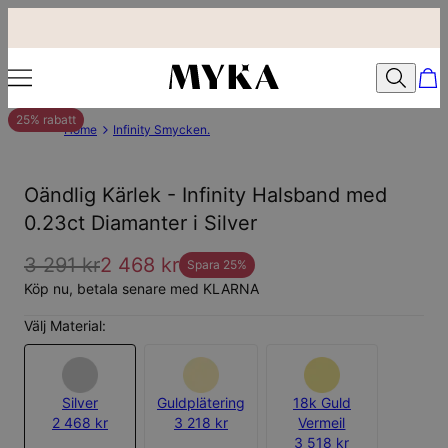
25% rabatt
Home
Infinity Smycken.
Oändlig Kärlek - Infinity Halsband med
0.23ct Diamanter i Silver
3 291 kr
2 468 kr
Spara
25
%
Köp nu, betala senare med KLARNA
Välj Material:
Silver
Guldplätering
18k Guld
2 468 kr
3 218 kr
Vermeil
3 518 kr