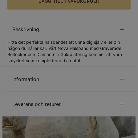
LÄGG TILL I VARUKORGEN
Beskrivning
Hitta det perfekta halsbandet att unna dig själv eller din
någon du håller kär. Vårt Nova Halsband med Graverade
Berlocker och Diamanter i Guldplätering kommer att vara
smycket som kompletterar din outfit.
Information
ID:
110-01-4537-91
Huvudmaterial
Ansvarsfullt framtagna material
Leverans och returer
Kedjetyp
Ankarkedja
Kedjelängd
40 cm / 45 cm / 55 cm
Kedjeförlängning
5 cm
Din beställning kommer att skickas med följande
Mått på hängsmycke
8.89mm x 8.89mm
leveranssätt:
Hypoallergenisk
Nickelfri
Typ av sten
Diamant
Metod
Beräknat leveransdatum