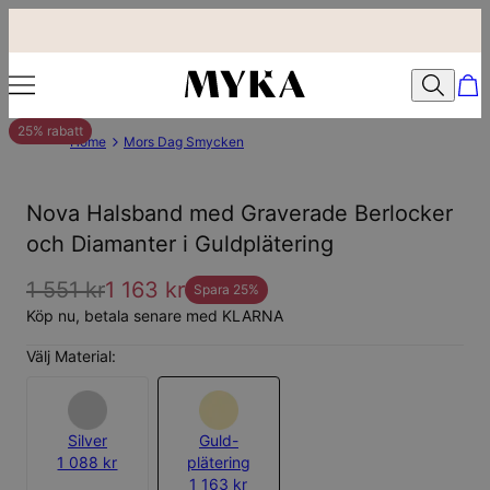
25% rabatt
Home
Mors Dag Smycken
Nova Halsband med Graverade Berlocker
och Diamanter i Guldplätering
1 551 kr
1 163 kr
Spara
25
%
Köp nu, betala senare med KLARNA
Välj Material:
Silver
Guld-
1 088 kr
plätering
1 163 kr