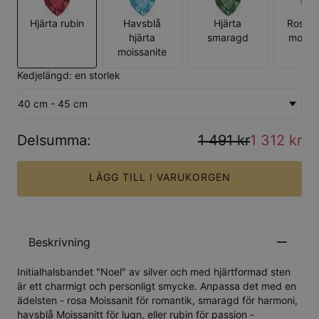
Hjärta rubin
Havsblå
Hjärta
Rosa h
hjärta
smaragd
moissa
moissanite
Kedjelängd: en storlek
40 cm - 45 cm
Delsumma
:
1 491 kr
1 312 kr
LÄGG TILL I VARUKORGEN
Beskrivning
Initialhalsbandet "Noel" av silver och med hjärtformad sten
är ett charmigt och personligt smycke. Anpassa det med en
ädelsten - rosa Moissanit för romantik, smaragd för harmoni,
havsblå Moissanitt för lugn, eller rubin för passion -