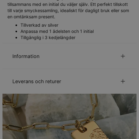
tillsammans med en initial du väljer själv. Ett perfekt tillskott
till varje smyckessamling, idealiskt för dagligt bruk eller som
en omtänksam present.
Tillverkad av silver
Anpassa med 1 ädelsten och 1 initial
Tillgänglig i 3 kedjelängder
Information
ID:
110-01-4655-117
Huvudmaterial
Ansvarsfullt framtagna material
Leverans och returer
Kedjetyp
Ankarkedja
Kedjelängd
40 cm / 45 cm / 55 cm
Kedjeförlängning
5 cm
Din beställning kommer att skickas med följande
Mått på hängsmycke
17.78mm - 3.81mm
leveranssätt:
Typ av sten
Ädelsten
Hypoallergenisk
Nickelfri
Metod
Beräknat leveransdatum
Få det senast
Gratis leverans
tis 25 aug. - ons 26
aug.