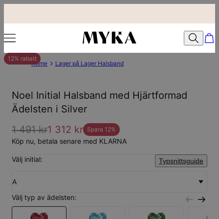
12% rabatt
Home
Lager på Lager Halsband
Noel Initial Halsband med Hjärtformad
Ädelsten i Silver
1 491 kr
1 312 kr
Spara
12
%
Köp nu, betala senare med KLARNA
Välj initial:
Typsnittsguide
A
Välj typ av ädelsten: