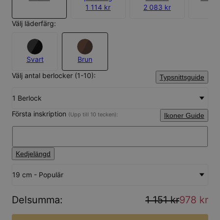
1 114 kr
2 083 kr
Välj läderfärg:
Svart
Brun
Välj antal berlocker (1-10):
Typsnittsguide
1 Berlock
Första inskription
(Upp till 10 tecken):
Ikoner Guide
Kedjelängd
19 cm - Populär
Delsumma
:
1 151 kr
978 kr