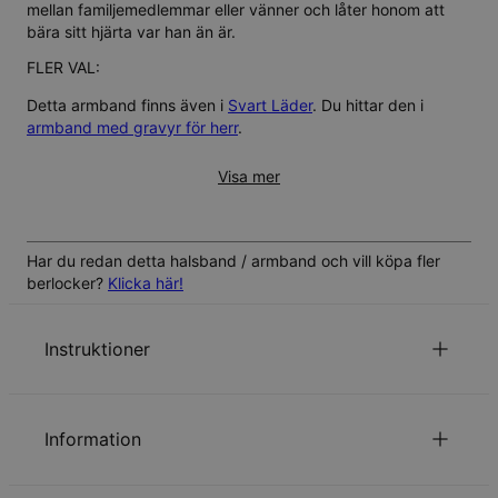
mellan familjemedlemmar eller vänner och låter honom att
bära sitt hjärta var han än är.
FLER VAL:
Detta armband finns även i
Svart Läder
. Du hittar den i
armband med gravyr för herr
.
Visa mer
Har du redan detta halsband / armband och vill köpa fler
berlocker?
Klicka här!
Instruktioner
Vi kommer att anpassa exakt som är skrivet i
beställningen, vänligen dubbelkolla din stavning.
Information
Klicka här
om du redan har ett armband och vill lägga till
fler berlocker
ID:
110-03-2502-88