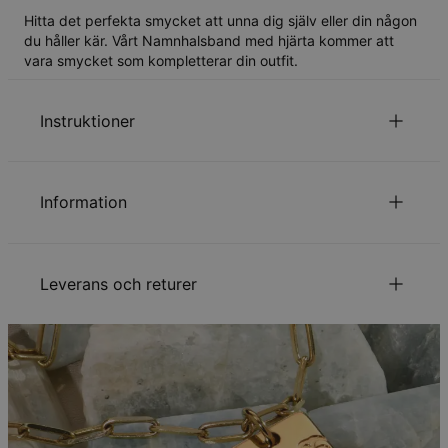
Hitta det perfekta smycket att unna dig själv eller din någon
du håller kär. Vårt Namnhalsband med hjärta kommer att
vara smycket som kompletterar din outfit.
Instruktioner
Läs om vår
.
säkerhetspolicy för barn
Information
Kontakta oss gärna via
Epost
för speciella önskemål eller
frågor.,
ID:
110-01-5263-114
Huvudmaterial
Guldpläterat rostfritt stål
Leverans och returer
Kedjetyp
Ankarkedja
Kedjelängd
40 cm
Kedjeförlängning
5 cm
Din beställning kommer att skickas med följande
leveranssätt:
Metod
Beräknat leveransdatum
Få det senast
Gratis leverans
tis 18 aug. - ons 19