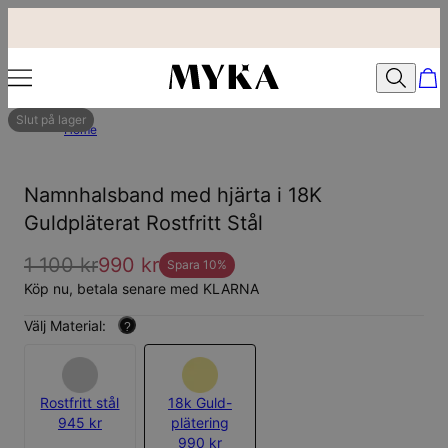
Slut på lager
Home
Namnhalsband med hjärta i 18K
Guldpläterat Rostfritt Stål
1 100 kr
990 kr
Spara
10
%
Köp nu, betala senare med KLARNA
Välj Material:
?
Rostfritt stål
18k Guld-
945 kr
plätering
990 kr