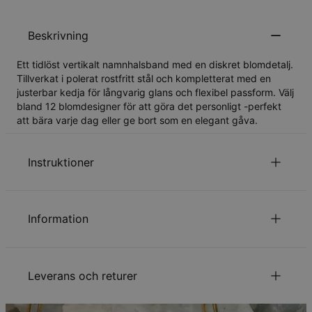
Beskrivning
Ett tidlöst vertikalt namnhalsband med en diskret blomdetalj.
Tillverkat i polerat rostfritt stål och kompletterat med en
justerbar kedja för långvarig glans och flexibel passform. Välj
bland 12 blomdesigner för att göra det personligt -perfekt
att bära varje dag eller ge bort som en elegant gåva.
Instruktioner
Läs om vår
.
säkerhetspolicy för barn
Information
Kontakta oss gärna via
Epost
för speciella önskemål eller
frågor.,
ID:
110-62-5038-50
Huvudmaterial
Rostfritt stål
Leverans och returer
Kedjetyp
Ankarkedja
Kedjelängd
45 cm
Kedjeförlängning
5 cm
Din beställning kommer att skickas med följande