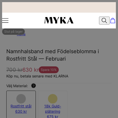
Slut på lager
Home
Namnhalsband med Födelseblomma i
Rostfritt Stål — Februari
700 kr
630 kr
Spara
10
%
Köp nu, betala senare med KLARNA
Välj Material:
?
Rostfritt stål
18k Guld-
630 kr
plätering
675 kr