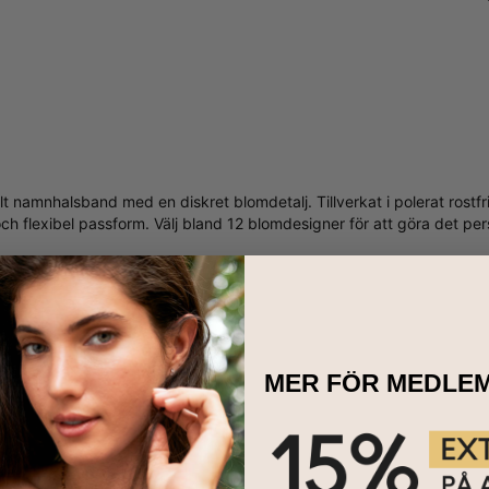
kalt namnhalsband med en diskret blomdetalj. Tillverkat i polerat rostf
ch flexibel passform. Välj bland 12 blomdesigner för att göra det per
MER FÖR MEDLE