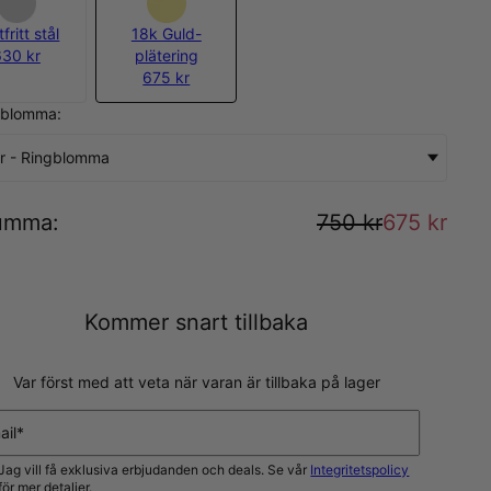
fritt stål
18k Guld-
630 kr
plätering
675 kr
eblomma:
r - Ringblomma
umma
:
750 kr
675 kr
Kommer snart tillbaka
Var först med att veta när varan är tillbaka på lager
ail*
Jag vill få exklusiva erbjudanden och deals. Se vår
Integritetspolicy
för mer detaljer.