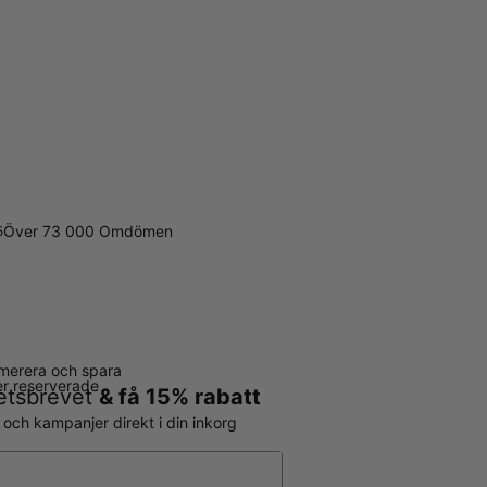
Över 73 000 Omdömen
5
merera och spara
ter reserverade
hetsbrevet
& få 15% rabatt
r och kampanjer direkt i din inkorg