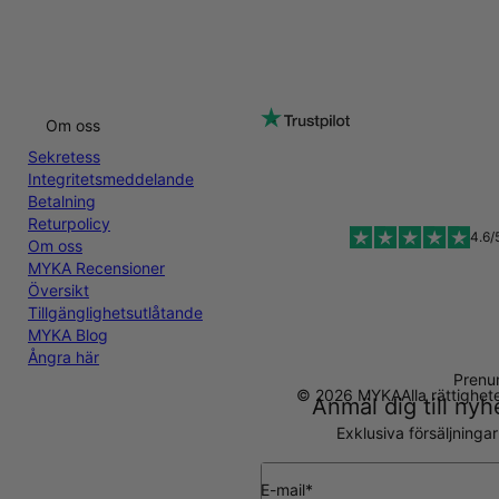
Om oss
Sekretess
Integritetsmeddelande
Betalning
Returpolicy
4.6/
Om oss
MYKA Recensioner
Översikt
Tillgänglighetsutlåtande
MYKA Blog
Ångra här
Prenu
© 2026 MYKA
Alla rättighe
Anmäl dig till ny
Exklusiva försäljninga
E-mail*