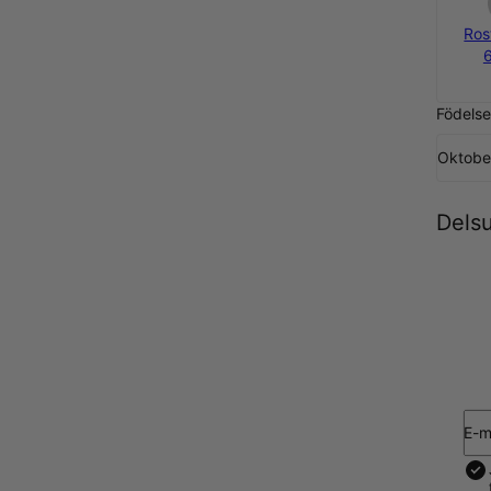
Rost
Födels
Oktobe
Dels
E-m