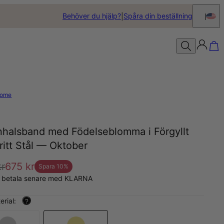
Behöver du hjälp?
Spåra din beställning
ome
halsband med Födelseblomma i Förgyllt
ritt Stål — Oktober
kr
675 kr
Spara
10
%
, betala senare med KLARNA
erial:
?