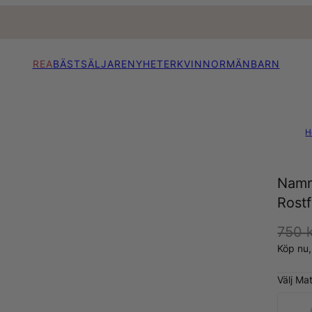
REA
BÄSTSÄLJARE
NYHETER
KVINNOR
MÄN
BARN
H
Namn
Rostf
750 
Köp nu
Välj Mat