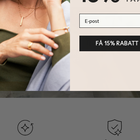
E-post
HÅLLBARHET
FÅ 15% RABATT
KÄRNAN PÅ MYKA
LÄS MER