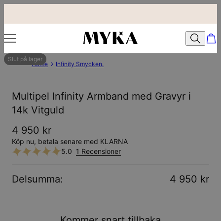
Slut på lager
Home
Infinity Smycken.
Multipel Infinity Armband med Gravyr i
14k Vitguld
4 950 kr
Köp nu, betala senare med KLARNA
5.0
1 Recensioner
Delsumma
:
4 950 kr
Kommer snart tillbaka