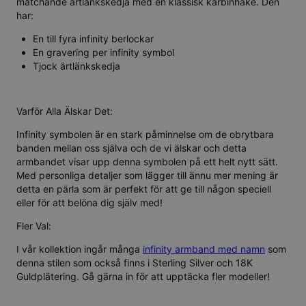
matchande ärtlänkskedja med en klassisk karbinhake. Den
har:
En till fyra infinity berlockar
En gravering per infinity symbol
Tjock ärtlänkskedja
Varför Alla Älskar Det:
Infinity symbolen är en stark påminnelse om de obrytbara
banden mellan oss själva och de vi älskar och detta
armbandet visar upp denna symbolen på ett helt nytt sätt.
Med personliga detaljer som lägger till ännu mer mening är
detta en pärla som är perfekt för att ge till någon speciell
eller för att belöna dig själv med!
Fler Val:
I vår kollektion ingår många
infinity armband med namn
som
denna stilen som också finns i
Sterling Silver
och
18K
Guldplätering
. Gå gärna in för att upptäcka fler modeller!