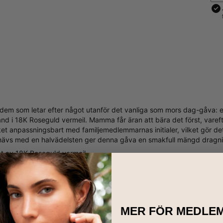
r dem som letar efter något utanför det vanliga som mors dag-gåva: e
 i 18K Roseguld vermeil. Mamma får äran att bära det först, varefter
 anpassningsbart med familjemedlemmarnas initialer, vilket gör det pe
vs med en halvädelsten ger denna gåva en smakfull mängd dragning
at av 18K Roseguld vermeil
ngsbart med 3 initialer och halvädelsten efter eget val
3 justerbara längder
stäver är versaler
MER FÖR MEDLE