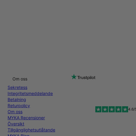
Om oss
Sekretess
Integritetsmeddelande
Betalning
Returpolicy
4.6/
Om oss
MYKA Recensioner
Översikt
Tillgänglighetsutlåtande
MYKA Blog