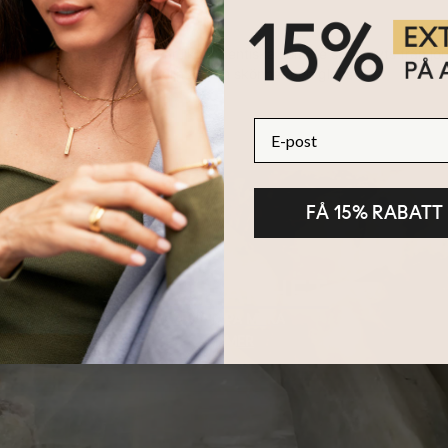
ter
oratorieodlade diamanter
är lika autentiska som de som bryts från j
t gör dem omöjliga att skilja åt i sin skönhet och glans.
E-post
FÅ 15% RABATT
HÅLLBARHET
KÄRNAN PÅ MYKA
LÄS MER