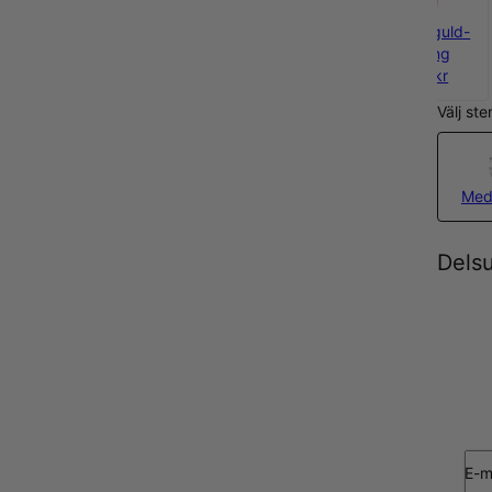
925 Sterling
18k Guld-
18k Roseguld-
Silver
plätering
plätering
2 000 kr
2 200 kr
2 200 kr
Välj ste
Med
Dels
E-m