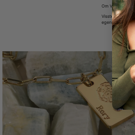
Om Våra Diaman
Visste du att
lab
egenskaper, vilke