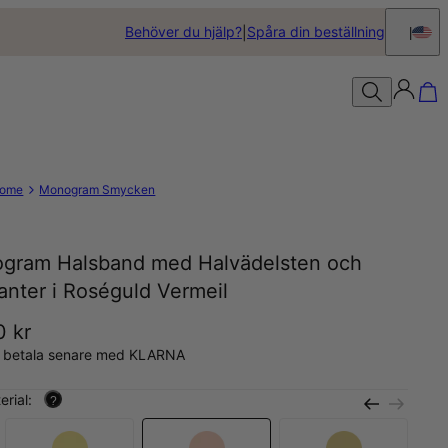
Behöver du hjälp?
Spåra din beställning
ome
Monogram Smycken
gram Halsband med Halvädelsten och
anter i Roséguld Vermeil
0 kr
, betala senare med KLARNA
erial:
?