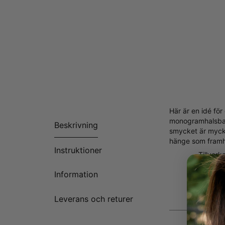
Här är en idé fö
monogramhalsband
Beskrivning
smycket är mycket
hänge som framhä
Instruktioner
Tillverk
Anpassni
Information
Finns i 
Alla bok
Leverans och returer