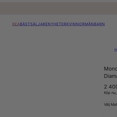
REA
BÄSTSÄLJARE
NYHETER
KVINNOR
MÄN
BARN
H
Mono
Diam
2 40
Köp nu
Välj Mat