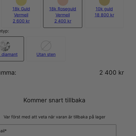
18k Guld
18k Roseguld
10k guld
Vermeil
Vermeil
18 800 kr
2 600 kr
2 400 kr
ntyp:
 diamant
Utan sten
umma
:
2 400 kr
Kommer snart tillbaka
Var först med att veta när varan är tillbaka på lager
ail*