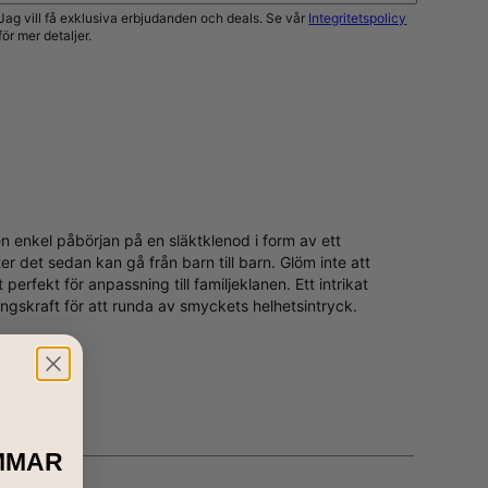
Jag vill få exklusiva erbjudanden och deals. Se vår
Integritetspolicy
för mer detaljer.
UPDATERA MIG
n enkel påbörjan på en släktklenod i form av ett
 det sedan kan gå från barn till barn. Glöm inte att
rfekt för anpassning till familjeklanen. Ett intrikat
skraft för att runda av smyckets helhetsintryck.
MMAR