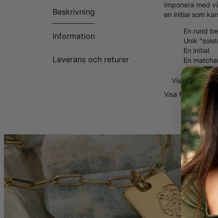
Imponera med vår
Beskrivning
en initial som ka
En rund be
Information
Unik "solst
En initial
Leverans och returer
En matcha
Visa Mer
Visa Mer
Visa Mi
Varför Alla Älskar
Detta halsband är
mycket och den ä
FLER VAL:
Detta halsband f