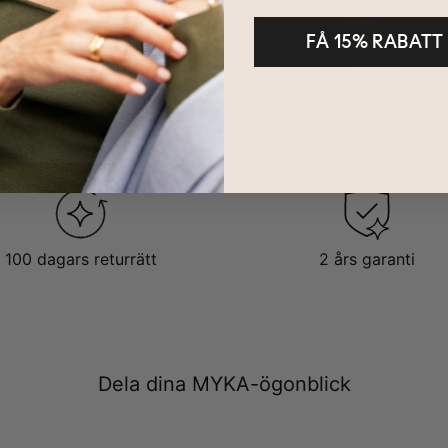
FÅ 15% RABATT
100 dagars returrätt
2 års garanti
Dela dina MYKA-ögonblick