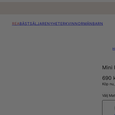
REA
BÄSTSÄLJARE
NYHETER
KVINNOR
MÄN
BARN
H
Mini 
690 
Köp nu
Välj Mat