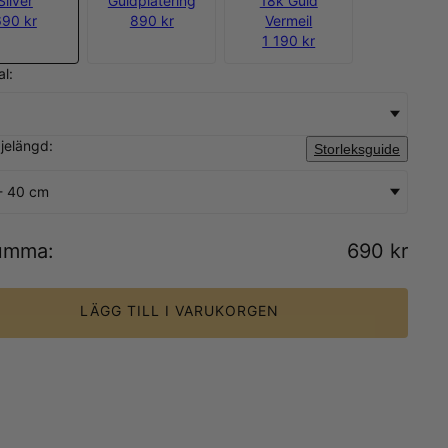
Silver
Guldplätering
18k Guld
690 kr
890 kr
Vermeil
1 190 kr
al:
djelängd:
Storleksguide
- 40 cm
umma
:
690 kr
LÄGG TILL I VARUKORGEN