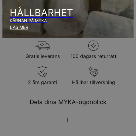
Observera att den tid som nämnts ovan innefattar
produktionstid.
HÅLLBARHET
KÄRNAN PÅ MYKA
Returpolicy
LÄS MER
Observera att personliga smycken är unika och endast kan
returneras för utbyte eller butikskredit
Gratis leverans
100 dagars returrätt
2 års garanti
Hållbar tillverkning
Dela dina MYKA-ögonblick