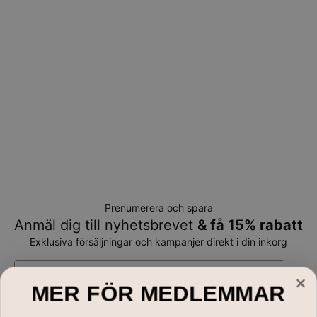
Prenumerera och spara
Anmäl dig till nyhetsbrevet
& få 15% rabatt
Exklusiva försäljningar och kampanjer direkt i din inkorg
E-mail*
MER FÖR MEDLEMMAR