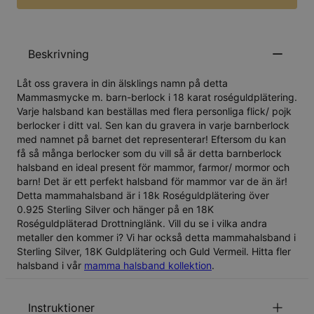
Beskrivning
Låt oss gravera in din älsklings namn på detta
Mammasmycke m. barn-berlock i 18 karat roséguldplätering.
Varje halsband kan beställas med flera personliga flick/ pojk
berlocker i ditt val. Sen kan du gravera in varje barnberlock
med namnet på barnet det representerar! Eftersom du kan
få så många berlocker som du vill så är detta barnberlock
halsband en ideal present för mammor, farmor/ mormor och
barn! Det är ett perfekt halsband för mammor var de än är!
Detta mammahalsband är i 18k Roséguldplätering över
0.925 Sterling Silver och hänger på en 18K
Roséguldpläterad Drottninglänk. Vill du se i vilka andra
metaller den kommer i? Vi har också detta mammahalsband i
Sterling Silver
,
18K Guldplätering
och
Guld Vermeil
. Hitta fler
halsband i vår
mamma halsband kollektion
.
Instruktioner