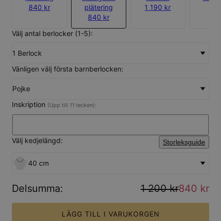
840 kr
plätering
1 190 kr
840 kr
Välj antal berlocker (1-5):
1 Berlock
Vänligen välj första barnberlocken:
Pojke
Inskription
(Upp till 11 tecken):
Välj kedjelängd:
Storleksguide
40 cm
Delsumma
:
1 200 kr
840 kr
LÄGG TILL I VARUKORGEN