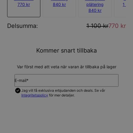
770 kr
840 kr
plätering
1 190
840 kr
Delsumma
:
1 100 kr
770 kr
Kommer snart tillbaka
Var först med att veta när varan är tillbaka på lager
E-mail*
Jag vill få exklusiva erbjudanden och deals. Se vår
Integritetspolicy
för mer detaljer.
UPDATERA MIG