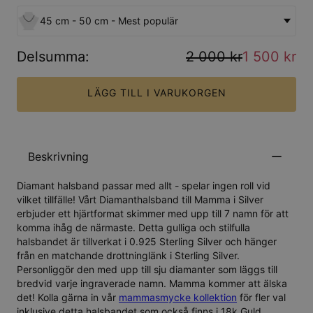
45 cm - 50 cm - Mest populär
Delsumma
:
2 000 kr
1 500 kr
LÄGG TILL I VARUKORGEN
Beskrivning
Diamant halsband passar med allt - spelar ingen roll vid
vilket tillfälle! Vårt Diamanthalsband till Mamma i Silver
erbjuder ett hjärtformat skimmer med upp till 7 namn för att
komma ihåg de närmaste. Detta gulliga och stilfulla
halsbandet är tillverkat i 0.925 Sterling Silver och hänger
från en matchande drottninglänk i Sterling Silver.
Personliggör den med upp till sju diamanter som läggs till
bredvid varje ingraverade namn. Mamma kommer att älska
det! Kolla gärna in vår
mammasmycke kollektion
för fler val
inklusive detta halsbandet som också finns i
18k Guld