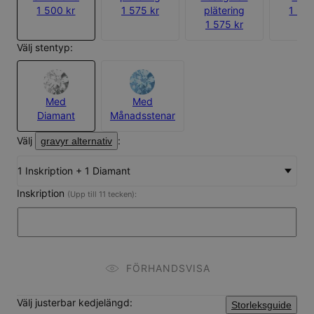
1 500 kr
1 575 kr
plätering
1 950
1 575 kr
Välj stentyp:
Med
Med
Diamant
Månadsstenar
Välj
:
gravyr alternativ
1 Inskription + 1 Diamant
Inskription
(Upp till 11 tecken):
FÖRHANDSVISA
Välj justerbar kedjelängd:
Storleksguide