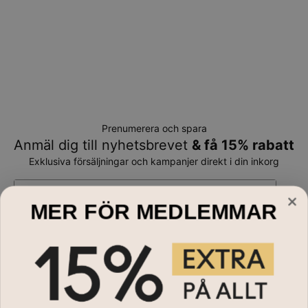
Prenumerera och spara
Anmäl dig till nyhetsbrevet
& få 15% rabatt
Exklusiva försäljningar och kampanjer direkt i din inkorg
E-mail*
MER FÖR MEDLEMMAR
Handla till
Halsband
Behöver du hjälp?
Armband