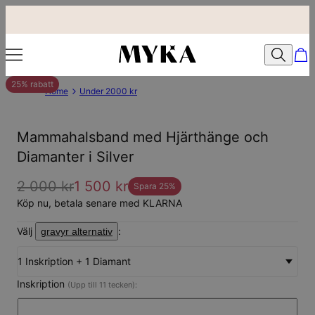
25% rabatt
Home
Under 2000 kr
Mammahalsband med Hjärthänge och
Diamanter i Silver
2 000 kr
1 500 kr
Spara
25
%
Köp nu, betala senare med KLARNA
Välj
:
gravyr alternativ
1 Inskription + 1 Diamant
Inskription
(Upp till 11 tecken):